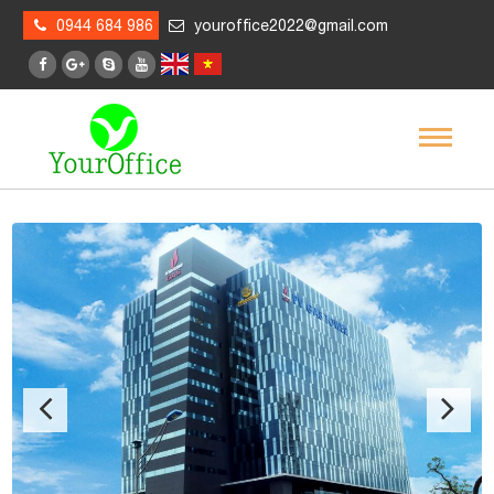
0944 684 986
youroffice2022@gmail.com