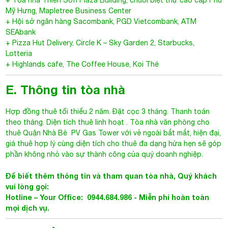
Mỹ Hưng, Mapletree Business Center
+ Hội sở ngân hàng Sacombank, PGD Vietcombank, ATM
SEAbank
+ Pizza Hut Delivery, Circle K – Sky Garden 2, Starbucks,
Lotteria
+ Highlands cafe, The Coffee House, Koi Thé
E. Thông tin tòa nhà
Hợp đồng thuê tối thiểu 2 năm. Đặt cọc 3 tháng. Thanh toán
theo tháng. Diện tích thuê linh hoạt .
Tòa nhà văn phòng cho
thuê Quận Nhà Bè
PV Gas Tower với vẻ ngoài bắt mắt, hiện đại,
giá thuê hợp lý cùng diện tích cho thuê đa dạng hứa hẹn sẽ góp
phần không nhỏ vào sự thành công của quý doanh nghiệp.
Để biết thêm thông tin và tham quan tòa nhà, Quý khách
vui lòng gọi:
Hotline – Your Office: 0944.684.986 - Miễn phí hoàn toàn
mọi dịch vụ.
F. Bản đồ
- Nguyễn Hữu Thọ