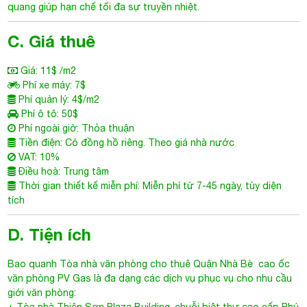
C. Giá thuê
Giá: 11$ /m2
Phí xe máy: 7$
Phí quản lý: 4$/m2
Phí ô tô: 50$
Phí ngoài giờ: Thỏa thuận
Tiền điện: Có đồng hồ riêng. Theo giá nhà nước
VAT: 10%
Điều hoà: Trung tâm
Thời gian thiết kế miễn phí: Miễn phí từ 7-45 ngày, tùy diện
tích
D. Tiện ích
Bao quanh
Tòa nhà văn phòng cho thuê Quận Nhà Bè
cao ốc
văn phòng PV Gas là đa dạng các dịch vụ phục vụ cho nhu cầu
giới văn phòng:
+ Tòa nhà Thiên Sơn Plaza Building, chuỗi biệt thự cao cấp Phú