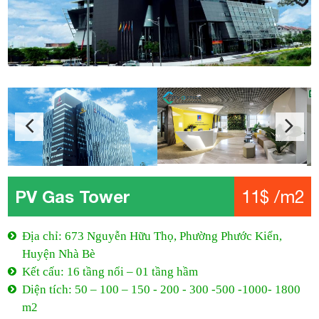
PV Gas Tower
11$ /m2
Địa chỉ: 673 Nguyễn Hữu Thọ, Phường Phước Kiển,
Huyện Nhà Bè
Kết cấu: 16 tầng nổi – 01 tầng hầm
Diện tích: 50 – 100 – 150 - 200 - 300 -500 -1000- 1800
m2