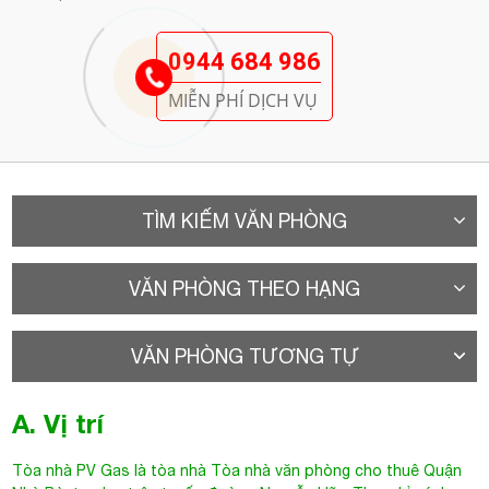
0944 684 986
MIỄN PHÍ DỊCH VỤ
TÌM KIẾM VĂN PHÒNG
VĂN PHÒNG THEO HẠNG
VĂN PHÒNG TƯƠNG TỰ
A. Vị trí
Tòa nhà PV Gas là tòa nhà
Tòa nhà văn phòng cho thuê Quận
Nhà Bè
tọa lạc trên tuyến đường Nguyễn Hữu Thọ, chỉ cách