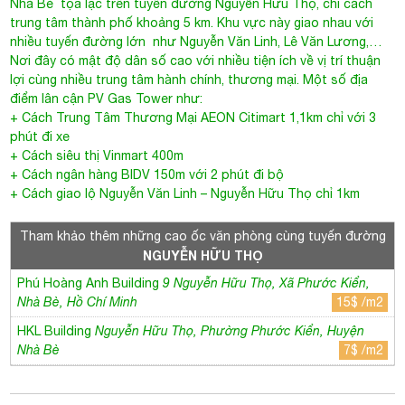
trung tâm thành phố khoảng 5 km. Khu vực này giao nhau với
nhiều tuyến đường lớn như Nguyễn Văn Linh, Lê Văn Lương,…
Nơi đây có mật độ dân số cao với nhiều tiện ích về vị trí thuận
lợi cùng nhiều trung tâm hành chính, thương mại. Một số địa
điểm lân cận PV Gas Tower như:
+ Cách Trung Tâm Thương Mại AEON Citimart 1,1km chỉ với 3
phút đi xe
+ Cách siêu thị Vinmart 400m
+ Cách ngân hàng BIDV 150m với 2 phút đi bộ
+ Cách giao lộ Nguyễn Văn Linh – Nguyễn Hữu Thọ chỉ 1km
Tham khảo thêm những cao ốc văn phòng cùng tuyến đường
NGUYỄN HỮU THỌ
Phú Hoàng Anh Building
9 Nguyễn Hữu Thọ, Xã Phước Kiển,
Nhà Bè, Hồ Chí Minh
15$ /m2
HKL Building
Nguyễn Hữu Thọ, Phường Phước Kiển, Huyện
Nhà Bè
7$ /m2
B. Thông tin chi tiết