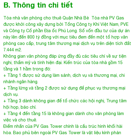
Tòa nhà văn phòng cho thuê Quận Nhà Bè
Tòa nhà PV Gas
được khởi công xây dựng bởi Tổng Công ty Khí Việt Nam, PVE
và Công ty Cổ phần Địa ốc Phú Long. Số vốn đầu tư của dự án
này lên đến 800 tỷ đồng với mục tiêu đem đến một tổ hợp văn
phòng cao cấp, trung tâm thương mại dịch vụ trên diện tích đất
7.444 m2.
Không gian văn phòng đáp ứng đầy đủ các tiêu chí về sự tiện
nghi, thẩm mỹ và tính hiện đại. Kiến trúc của tòa nhà gồm 15
tầng và 1 hầm trong đó:
+ Tầng 1 được sử dụng làm sảnh, dịch vụ và thương mại, chi
nhánh ngân hàng.
+ Tầng lửng và tầng 2 được sử dụng để phục vụ thương mại
dịch vụ.
+ Tầng 3 dành không gian để tổ chức các hội nghị, Trung tâm
hội họp, báo chí.
+ Tầng 4 đến tầng 15 là không gian dành cho văn phòng làm
việc và cho thuê.
Điểm nhấn của PV Gas Tower chính là cấu trúc hình khối hài
hòa. Bao phủ bên ngoài PV Gas Tower là vật liệu kính phản
quang giúp hạn chế tối đa sự truyền nhiệt.