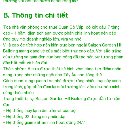
thương với đối tác nước ngoài rộng mở.
B. Thông tin chi tiết
Tòa nhà văn phòng cho thuê Quận Gò Vấp
có kết cấu: 7 tầng
cao – 1 hầm, diện tích sàn được phân chia linh hoạt nên đáp
ứng quy mô doanh nghiệp lớn, vừa và nhỏ.
Vì là cao ốc tích hợp nên kiến trúc bên ngoài
Saigon Garden Hill
Building
mang dáng vẻ của một biệt thự cao cấp. Với sắc trắng
của tường và gam đen của ban công đã tạo nên sự tương phản
đầy bắt mắt và hiện đại.
Thêm những ô cửa được thiết kế hình vòm càng tạo điểm nhấn
sang trọng như những ngôi nhà Tây Âu cho tổng thể.
Cảnh quan xung quanh tòa nhà được trồng nhiều loại cây xanh
trong lành, góp phần đem lại môi trường làm việc như hòa mình
cùng thiên nhiên.
Trang thiết bị tại Saigon Garden Hill Building được đầu tư hiện
đại:
– Hệ thống máy lạnh âm trần và cục bộ
– Hệ thống 02 thang máy hiện đại
– Hệ thống giám sát an ninh hoạt động 24/7