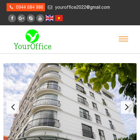
0944 684 986
youroffice2022@gmail.com