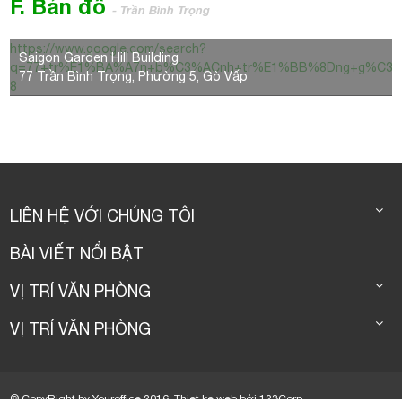
F. Bản đồ
- Trần Bình Trọng
https://www.google.com/search?
Saigon Garden Hill Building
q=77+tr%E1%BA%A7n+b%C3%ACnh+tr%E1%BB%8Dng+g%C3%B2
77 Trần Bình Trọng, Phường 5, Gò Vấp
8
LIÊN HỆ VỚI CHÚNG TÔI
BÀI VIẾT NỔI BẬT
VỊ TRÍ VĂN PHÒNG
VỊ TRÍ VĂN PHÒNG
© CopyRight by Youroffice 2016.
Thiet ke web
bởi
123Corp