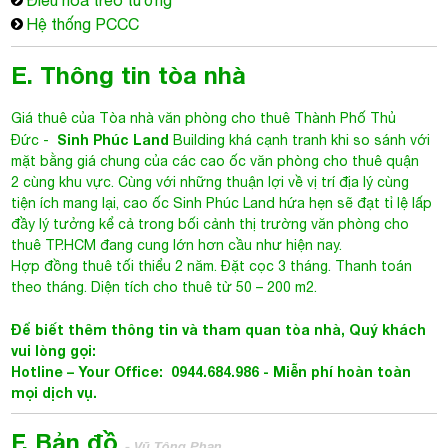
Điều hòa treo tường
Hệ thống PCCC
E. Thông tin tòa nhà
Giá thuê của
Tòa nhà văn phòng cho thuê Thành Phố Thủ
Sinh Phúc Land
Đức
-
Building khá cạnh tranh khi so sánh với
mặt bằng giá chung của các cao ốc văn phòng cho thuê quận
2 cùng khu vực. Cùng với những thuận lợi về vị trí địa lý cùng
tiện ích mang lại, cao ốc
Sinh Phúc Land
hứa hẹn sẽ đạt tỉ lệ lấp
đầy lý tưởng kể cả trong bối cảnh thị trường văn phòng cho
thuê TP.HCM đang cung lớn hơn cầu như hiện nay.
Hợp đồng thuê tối thiểu 2 năm. Đặt cọc 3 tháng. Thanh toán
theo tháng. Diện tích cho thuê từ 50 – 200 m2.
Để biết thêm thông tin và tham quan tòa nhà, Quý khách
vui lòng gọi:
Hotline – Your Office: 0944.684.986 - Miễn phí hoàn toàn
mọi dịch vụ.
F. Bản đồ
- Vũ Tông Phan