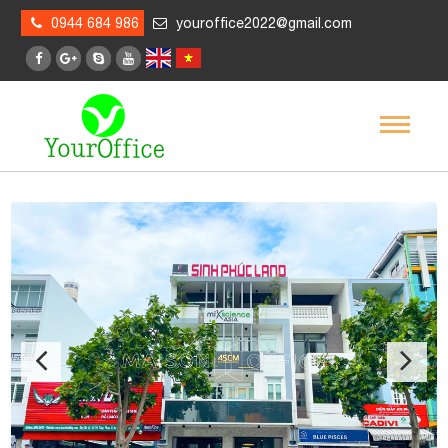
0944 684 986
youroffice2022@gmail.com