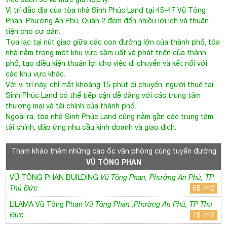
Vị trí đắc địa của tòa nhà Sinh Phúc Land tại 45-47
Vũ Tông
Phan
, Phường An Phú, Quận 2 đem đến nhiều lợi ích và thuận
tiện cho cư dân.
Tọa lạc tại nút giao giữa các con đường lớn của thành phố, tòa
nhà nằm trong một khu vực sầm uất và phát triển của thành
phố, tạo điều kiện thuận lợi cho việc di chuyển và kết nối với
các khu vực khác.
Với vị trí này, chỉ mất khoảng 15 phút di chuyển, người thuê tại
Sinh Phúc Land có thể tiếp cận dễ dàng với các trung tâm
thương mại và tài chính của thành phố.
Ngoài ra, tòa nhà
Sinh Phúc Land
cũng nằm gần các trung tâm
tài chính, đáp ứng nhu cầu kinh doanh và giao dịch.
Tham khảo thêm những cao ốc văn phòng cùng tuyến đường
VŨ TÔNG PHAN
VŨ TÔNG PHAN BUILDING
Vũ Tông Phan, Phường An Phú, TP
Thủ Đức
6$ /m2
LILAMA Vũ Tông Phan
Vũ Tông Phan ,Phường An Phú, TP Thủ
Đức
7$ /m2