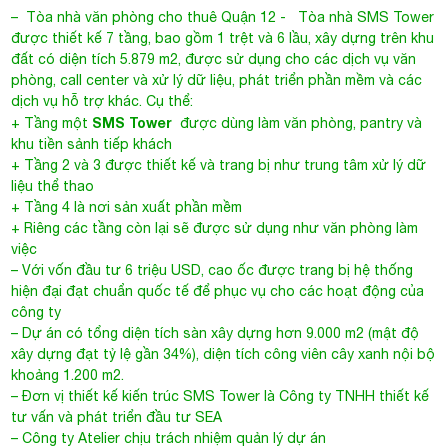
–
Tòa nhà văn phòng cho thuê Quận 12
- Tòa nhà SMS Tower
được thiết kế 7 tầng, bao gồm 1 trệt và 6 lầu, xây dựng trên khu
đất có diện tích 5.879 m2, được sử dụng cho các dịch vụ văn
phòng, call center và xử lý dữ liệu, phát triển phần mềm và các
dịch vụ hỗ trợ khác. Cụ thể:
SMS Tower
+ Tầng một
được dùng làm văn phòng, pantry và
khu tiền sảnh tiếp khách
+ Tầng 2 và 3 được thiết kế và trang bị như trung tâm xử lý dữ
liệu thể thao
+ Tầng 4 là nơi sản xuất phần mềm
+ Riêng các tầng còn lại sẽ được sử dụng như văn phòng làm
việc
– Với vốn đầu tư 6 triệu USD, cao ốc được trang bị hệ thống
hiện đại đạt chuẩn quốc tế để phục vụ cho các hoạt động của
công ty
– Dự án có tổng diện tích sàn xây dựng hơn 9.000 m2 (mật độ
xây dựng đạt tỷ lệ gần 34%), diện tích công viên cây xanh nội bộ
khoảng 1.200 m2.
– Đơn vị thiết kế kiến trúc SMS Tower là Công ty TNHH thiết kế
tư vấn và phát triển đầu tư SEA
– Công ty Atelier chịu trách nhiệm quản lý dự án