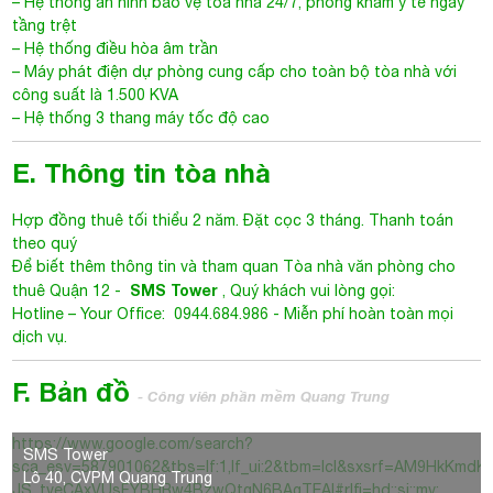
– Hệ thống an ninh bảo vệ toà nhà 24/7, phòng khám y tế ngay
tầng trệt
– Hệ thống điều hòa âm trần
– Máy phát điện dự phòng cung cấp cho toàn bộ tòa nhà với
công suất là 1.500 KVA
– Hệ thống 3 thang máy tốc độ cao
E. Thông tin tòa nhà
Hợp đồng thuê tối thiểu 2 năm. Đặt cọc 3 tháng. Thanh toán
theo quý
Để biết thêm thông tin và tham quan
Tòa nhà văn phòng cho
SMS Tower
thuê Quận 12
-
, Quý khách vui lòng gọi:
Hotline – Your Office: 0944.684.986 - Miễn phí hoàn toàn mọi
dịch vụ.
F. Bản đồ
- Công viên phần mềm Quang Trung
https://www.google.com/search?
SMS Tower
sca_esv=587901062&tbs=lf:1,lf_ui:2&tbm=lcl&sxsrf=AM9Hk
Lô 40, CVPM Quang Trung
JS_tveCAxVUsFYBHRw4BzwQtgN6BAgTEAI#rlfi=hd:;si:;mv: