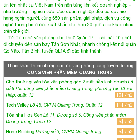
tin lớn nhất tại Việt Nam trên nền tảng liên kết doanh nghiệp –
nhà trường – nghiên cứu: Các doanh nghiệp đều có quy mô
hàng nghìn người, cùng 650 sản phẩm, giải pháp, dịch vụ công
nghệ thông tin được xuất khẩu cho hơn 20 quốc gia khác nhau
trên thế giới.
– Từ
Tòa nhà văn phòng cho thuê Quận 12
- chỉ mất 10 phút
di chuyển đến sân bay Tân Sơn Nhất, nhanh chóng kết nối quận
Gò Vấp, Tân Bình, tuyến QL1A đi các tỉnh thành.
Tham khảo thêm những cao ốc văn phòng cùng tuyến đường
CÔNG VIÊN PHẦN MỀM QUANG TRUNG
Cho thuê nguyên tòa văn phòng góc 2 mặt tiền kinh doanh
Lô
số 8 khu công viên phần mềm Quang Trung, phường Tân Chánh
Hiệp, quận 12
10$ /m2
Tech Valley
Lô 46, CVPM Quang Trung, Quận 12
11$ /m2
Tòa nhà Hoa Sen
Lô 11, Đường số 5, Công viên phần mềm
Quang Trung, Quận 12
5$ /m2
Hose Building
Đường số 3, CVPM Quang Trung
5$ /m2