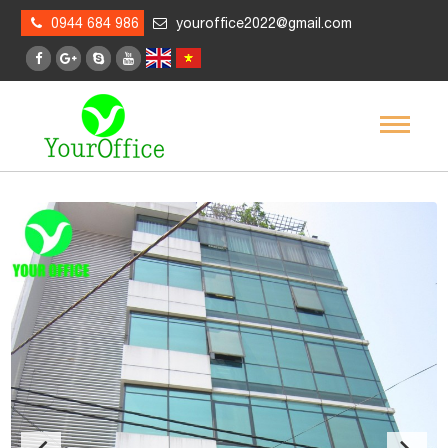
0944 684 986
youroffice2022@gmail.com