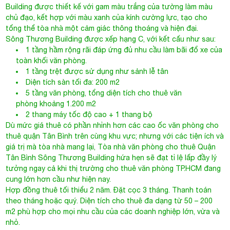
Building được thiết kế với gam màu trắng của tường làm màu
chủ đạo, kết hợp với màu xanh của kính cường lực, tạo cho
tổng thể tòa nhà một cảm giác thông thoáng và hiện đại.
Sông Thương Building
được xếp hạng C, với kết cấu như sau:
1 tầng hầm rộng rãi đáp ứng đủ nhu cầu làm bãi đổ xe của
toàn khối văn phòng.
1 tầng trệt được sử dụng như sảnh lễ tân
Diện tích sàn tối đa: 200 m2
5 tầng văn phòng, tổng diện tích cho thuê văn
phòng khoảng 1.200 m2
2 thang máy tốc độ cao + 1 thang bộ
Dù mức giá thuê có phần nhỉnh hơn các cao ốc văn phòng cho
thuê quận Tân Bình trên cùng khu vực; nhưng với các tiện ích và
giá trị mà tòa nhà mang lại, Tòa nhà văn phòng cho thuê Quận
Tân Bình Sông Thương Building hứa hẹn sẽ đạt tỉ lệ lấp đầy lý
tưởng ngay cả khi thị trường cho thuê văn phòng TP.HCM đang
cung lớn hơn cầu như hiện nay.
Hợp đồng thuê tối thiểu 2 năm. Đặt cọc 3 tháng. Thanh toán
theo tháng hoặc quý. Diện tích cho thuê đa dạng từ 50 – 200
m2 phù hợp cho mọi nhu cầu của các doanh nghiệp lớn, vừa và
nhỏ.