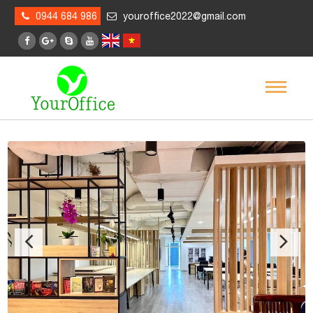
0944 684 986
youroffice2022@gmail.com