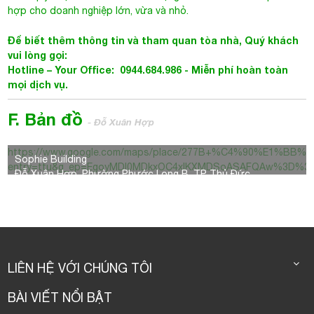
hợp cho doanh nghiệp lớn, vừa và nhỏ.
Để biết thêm thông tin và tham quan tòa nhà, Quý khách
vui lòng gọi:
Hotline – Your Office: 0944.684.986 - Miễn phí hoàn toàn
mọi dịch vụ.
F. Bản đồ
- Đỗ Xuân Hợp
https://www.google.com/maps/place/277B+%C4%90%E1%BB%
Sophie Building
entry=ttu&g_ep=EgoyMDI0MDkxOC4xIKXMDSoASAFQAw%3D%3
Đỗ Xuân Hợp, Phường Phước Long B, TP Thủ Đức
LIÊN HỆ VỚI CHÚNG TÔI
BÀI VIẾT NỔI BẬT