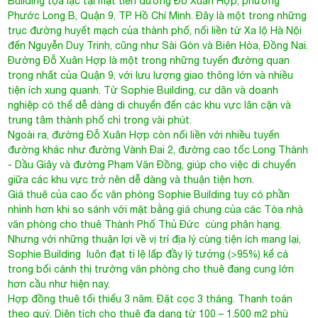
Building tọa lạc tại mặt tiền đường Đỗ Xuân Hợp, phường
Phước Long B, Quận 9, TP. Hồ Chí Minh. Đây là một trong những
trục đường huyết mạch của thành phố, nối liền từ Xa lộ Hà Nội
đến Nguyễn Duy Trinh, cũng như Sài Gòn và Biên Hòa, Đồng Nai.
Đường Đỗ Xuân Hợp là một trong những tuyến đường quan
trọng nhất của Quận 9, với lưu lượng giao thông lớn và nhiều
tiện ích xung quanh. Từ Sophie Building, cư dân và doanh
nghiệp có thể dễ dàng di chuyển đến các khu vực lân cận và
trung tâm thành phố chỉ trong vài phút.
Ngoài ra, đường Đỗ Xuân Hợp còn nối liền với nhiều tuyến
đường khác như đường Vành Đai 2, đường cao tốc Long Thành
- Dầu Giây và đường Phạm Văn Đồng, giúp cho việc di chuyển
giữa các khu vực trở nên dễ dàng và thuận tiện hơn.
Giá thuê của cao ốc văn phòng
Sophie Building
tuy có phần
nhỉnh hơn khi so sánh với mặt bằng giá chung của các
Tòa nhà
văn phòng cho thuê Thành Phố Thủ Đức
cùng phân hạng.
Nhưng với những thuận lợi về vị trí địa lý cùng tiện ích mang lại,
Sophie Building
luôn đạt tỉ lệ lấp đầy lý tưởng (>95%) kể cả
trong bối cảnh thị trường văn phòng cho thuê đang cung lớn
hơn cầu như hiện nay.
Hợp đồng thuê tối thiểu 3 năm. Đặt cọc 3 tháng. Thanh toán
theo quý. Diện tích cho thuê đa dạng từ 100 – 1.500 m2 phù