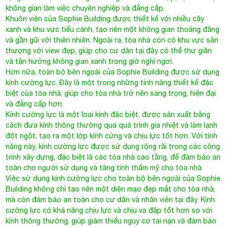
không gian làm việc chuyên nghiệp và đẳng cấp.
Khuôn viên của Sophie Building được thiết kế với nhiều cây
xanh và khu vực tiểu cảnh, tạo nên một không gian thoáng đãng
và gần gũi với thiên nhiên. Ngoài ra, tòa nhà còn có khu vực sân
thượng với view đẹp, giúp cho cư dân tại đây có thể thư giãn
và tận hưởng không gian xanh trong giờ nghỉ ngơi.
Hơn nữa, toàn bộ bên ngoài của
Sophie Building
được sử dụng
kính cường lực. Đây là một trong những tính năng thiết kế đặc
biệt của tòa nhà, giúp cho tòa nhà trở nên sang trọng, hiện đại
và đẳng cấp hơn.
Kính cường lực là một loại kính đặc biệt, được sản xuất bằng
cách đưa kính thông thường qua quá trình gia nhiệt và làm lạnh
đột ngột, tạo ra một lớp kính cứng và chịu lực tốt hơn. Với tính
năng này, kính cường lực được sử dụng rộng rãi trong các công
trình xây dựng, đặc biệt là các tòa nhà cao tầng, để đảm bảo an
toàn cho người sử dụng và tăng tính thẩm mỹ cho tòa nhà.
Việc sử dụng kính cường lực cho toàn bộ bên ngoài của Sophie
Building không chỉ tạo nên một diện mạo đẹp mắt cho tòa nhà,
mà còn đảm bảo an toàn cho cư dân và nhân viên tại đây. Kính
cường lực có khả năng chịu lực và chịu va đập tốt hơn so với
kính thông thường, giúp giảm thiểu nguy cơ tai nạn và đảm bảo