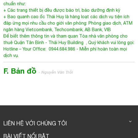
chuẩn như:
+ Các trang thiết bị đều được bảo trì, bảo dưỡng định kỳ
+ Bao quanh cao ốc Thái Huy là hàng loạt các dịch vụ tiện ích
đáp ứng mọi nhu cầu cho giới văn phòng: Phòng giao dịch, ATM
ngân hàng Vietcombank, Techcombank, AB Bank, VIB
Để biết thêm thông tin và tham quan Tòa nhà văn phòng cho
thuê Quận Tân Bình - Thái Huy Building , Quý khách vui lòng gọi:
Hotline – Your Office: 0944.684.986 - Miễn phí hoàn toàn mọi
dịch vụ.
F. Bản đồ
- Nguyễn Văn Trỗi
Thái Huy Building
Nguyễn Văn Trỗi, Phường 1, Quận Tân Bình
LIÊN HỆ VỚI CHÚNG TÔI
BÀI VIẾT NỔI BẬT