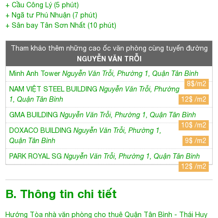
+ Cầu Công Lý (5 phút)
+ Ngã tư Phú Nhuận (7 phút)
+ Sân bay Tân Sơn Nhất (10 phút)
Tham khảo thêm những cao ốc văn phòng cùng tuyến đường
NGUYỄN VĂN TRỖI
Minh Anh Tower
Nguyễn Văn Trỗi, Phường 1, Quận Tân Bình
8$/m2
NAM VIỆT STEEL BUILDING
Nguyễn Văn Trỗi, Phường
1, Quận Tân Bình
12$ /m2
GMA BUILDING
Nguyễn Văn Trỗi, Phường 1, Quận Tân Bình
10$ /m2
DOXACO BUILDING
Nguyễn Văn Trỗi, Phường 1,
Quận Tân Bình
9$ /m2
PARK ROYAL SG
Nguyễn Văn Trỗi, Phường 1, Quận Tân Bình
12$ /m2
B. Thông tin chi tiết
Hướng
Tòa nhà văn phòng cho thuê Quận Tân Bình
-
Thái Huy