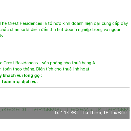
The Crest Residences
là tổ hợp kinh doanh hiện đại, cung cấp đầy
y chắc chắn sẽ là điểm đến thu hút doanh nghiệp trong và ngoài
y.
e Crest Residences
-
văn phòng cho thuê hạng A
 toán theo tháng. Diện tích cho thuê linh hoạt
 khách vui lòng gọi:
n toàn mọi dịch vụ.
1.13,+K%C4%90T+Th%E1%BB%A7+Thi%C3%AAm,+TP.+Th%E1%BB%A
Lô 1.13, KĐT Thủ Thiêm, TP. Thủ Đức