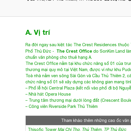
30$ /m2
- Phường Thủ Thiêm
Lô 1.13, KĐT Thủ Thiêm, TP. Thủ Đức
30$ /m2
A. Vị trí
Ra đời ngay sau kiệt tác
The Crest Residences
thuộc 
The Crest Office
Phố Thủ Đức
-
do SonKim Land làm
chuẩn
văn phòng cho thuê hạng A
.
The Crest Office nằm tại khu chức năng số 01 của trun
thương mại quy mô tại Việt Nam, được ví như khu Pud
Toà nhà nằm ven sông Sài Gòn và Cầu Thủ Thiêm 2, cách
chức năng số 01 sẽ xây dựng các không gian mang tí
– Phố lễ hội Central Plaza (kết nối vào phố đi bộ Ngu
– Nhà hát Opera House
– Trung tâm thương mại dưới lòng đất (Crescent Boul
– Công viên Riverside Park Thủ Thiêm