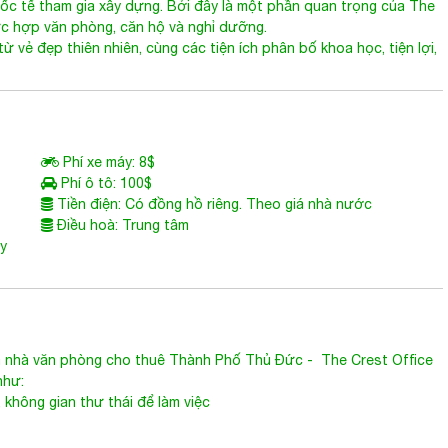
Tp. Thủ Đức, và dự kiến cung cấp đến 30% diện tích
văn phòng cho
ốc tế tham gia xây dựng. Bởi đây là một phần quan trọng của The
ức hợp văn phòng, căn hộ và nghỉ dưỡng.
 vẻ đẹp thiên nhiên, cùng các tiện ích phân bố khoa học, tiện lợi,
Phí xe máy: 8$
Phí ô tô: 100$
Tiền điện: Có đồng hồ riêng. Theo giá nhà nước
Điều hoà: Trung tâm
ùy
 nhà văn phòng cho thuê Thành Phố Thủ Đức
- The Crest Office
như:
không gian thư thái để làm việc