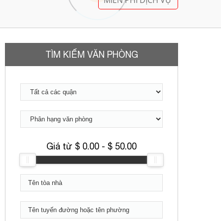
0944 684 986
MIỄN PHÍ DỊCH VỤ
TÌM KIẾM VĂN PHÒNG
Giá từ $
0.00
- $
50.00