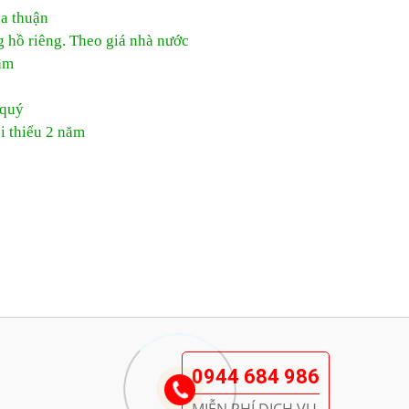
ỏa thuận
g hồ riêng. Theo giá nhà nước
âm
 quý
i thiểu 2 năm