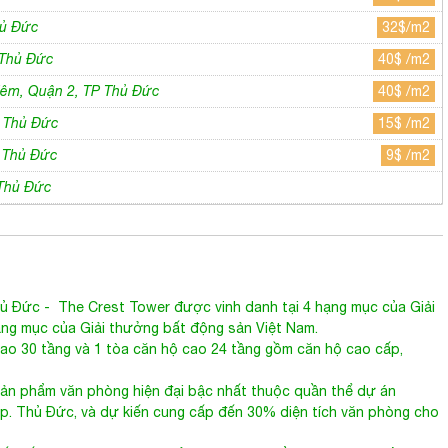
PHƯỜNG THỦ THIÊM
 phòng cùng tuyến đường
36$ /m2
hủ Đức
32$/m2
 Thủ Đức
40$ /m2
iêm, Quận 2, TP Thủ Đức
40$ /m2
P Thủ Đức
15$ /m2
P Thủ Đức
9$ /m2
 Thủ Đức
hủ Đức
- The Crest Tower được vinh danh tại 4 hạng mục của Giải
ng mục của Giải thưởng bất động sản Việt Nam.
cao 30 tầng và 1 tòa căn hộ cao 24 tầng gồm căn hộ cao cấp,
 sản phẩm văn phòng hiện đại bậc nhất thuộc quần thể dự án