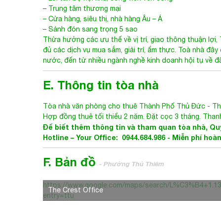
– Hệ thống an ninh 6 lớp, phòng vệ an toàn
– Lối tản bộ nội khu, công viên ven sông
– Trung tâm thương mại
– Cửa hàng, siêu thị, nhà hàng Âu – Á
– Sảnh đón sang trọng 5 sao
Thừa hưởng các ưu thế về vị trí, giao thông thuận lợi,
đủ các dịch vụ mua sắm, giải trí, ẩm thực. Toà nhà đâ
nước, đến từ nhiều ngành nghề kinh doanh hội tụ về đâ
E. Thông tin tòa nhà
Tòa nhà văn phòng cho thuê Thành Phố Thủ Đức
-
Th
Hợp đồng thuê tối thiểu 2 năm. Đặt cọc 3 tháng. Thanh
Để biết thêm thông tin và tham quan tòa nhà, Quý
Hotline – Your Office: 0944.684.986 - Miễn phí hoà
F. Bản đồ
- Phường Thủ Thiêm
https://www.google.com/maps/search/L%C3%B4+
The Crest Office
entry=ttu