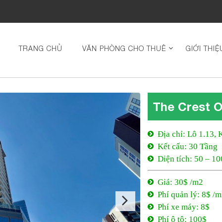
TRANG CHỦ
VĂN PHÒNG CHO THUÊ
GIỚI THIỆ
The Crest O
Địa chỉ: Lô 1.13,
Kết cấu: 30 Tầng
Diện tích: 50 – 1
Giá: 30$ /m2
Phí quản lý: 8$ /
Phí xe máy: 8$
Phí ô tô: 100$