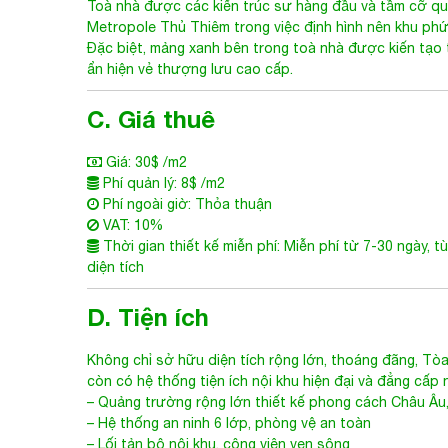
Metropole Thủ Thiêm tại khu đô thị mới Thủ Thiêm – 
thuê hạng A
cho trung tâm Sài Gòn.
Toà nhà được các kiến trúc sư hàng đầu và tầm cỡ qu
Metropole Thủ Thiêm trong việc định hình nên khu ph
Đặc biệt, mảng xanh bên trong toà nhà được kiến tạo từ
ẩn hiện vẻ thượng lưu cao cấp.
C. Giá thuê
Giá: 30$ /m2
Phí quản lý: 8$ /m2
Phí ngoài giờ: Thỏa thuận
VAT: 10%
Thời gian thiết kế miễn phí: Miễn phí từ 7-30 ngày, t
diện tích
D. Tiện ích
Không chỉ sở hữu diện tích rộng lớn, thoáng đãng,
Tòa
còn có hệ thống tiện ích nội khu hiện đại và đẳng cấp 
– Quảng trường rộng lớn thiết kế phong cách Châu Âu, 