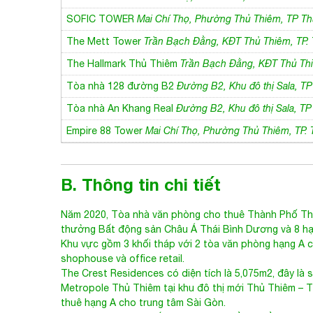
Tham khảo thêm những cao ốc văn
Thisofic Tower
Mai Chí Thọ, Thủ Thiêm, TP Thủ Đức
SOFIC TOWER
Mai Chí Thọ, Phường Thủ Thiêm, TP T
The Mett Tower
Trần Bạch Đằng, KĐT Thủ Thiêm, TP.
The Hallmark Thủ Thiêm
Trần Bạch Đằng, KĐT Thủ Th
Tòa nhà 128 đường B2
Đường B2, Khu đô thị Sala, T
Tòa nhà An Khang Real
Đường B2, Khu đô thị Sala, T
Empire 88 Tower
Mai Chí Thọ, Phường Thủ Thiêm, TP.
B. Thông tin chi tiết
Năm 2020,
Tòa nhà văn phòng cho thuê Thành Phố T
thưởng Bất động sản Châu Á Thái Bình Dương và 8 hạ
Khu vực gồm 3 khối tháp với 2 tòa văn phòng hạng A 
shophouse và office retail.
The Crest Residences
có diện tích là 5,075m2, đây là