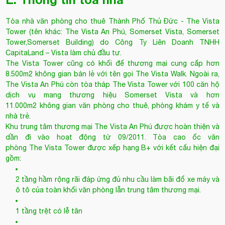
Tòa nhà văn phòng cho thuê Thành Phố Thủ Đức
- The Vista
Tower (tên khác: The Vista An Phú, Somerset Vista, Somerset
Tower,Somerset Building) do Công Ty Liên Doanh TNHH
CapitaLand – Vista làm chủ đầu tư.
The Vista Tower
cũng có khối đế thương mại cung cấp hơn
8.500m2 không gian bán lẻ với tên gọi The Vista Walk. Ngoài ra,
The Vista An Phú còn tòa tháp The Vista Tower với 100 căn hộ
dịch vụ mang thương hiệu Somerset Vista và hơn
11.000m2 không gian văn phòng cho thuê, phòng khám y tế và
nhà trẻ.
Khu trung tâm thương mại The Vista An Phú được hoàn thiện và
dần đi vào hoạt động từ 09/2011. Tòa cao ốc văn
phòng The Vista Tower được xếp hạng B+ với kết cấu hiện đại
gồm:
2 tầng hầm rộng rãi đáp ứng đủ nhu cầu làm bãi đổ xe máy và
ô tô của toàn khối văn phòng lẫn trung tâm thương mại.
1 tầng trệt có lễ tân
Diện tích sàn tối đa 1.100 m2