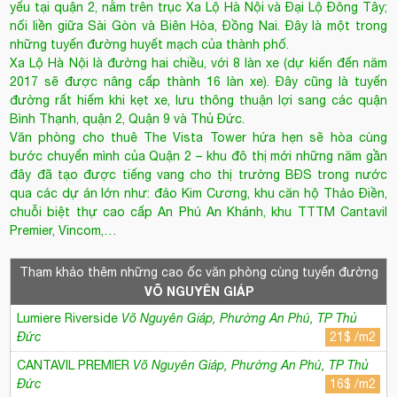
những tuyến đường huyết mạch của thành phố.
Xa Lộ Hà Nội là đường hai chiều, với 8 làn xe (dự kiến đến năm
2017 sẽ được nâng cấp thành 16 làn xe). Đây cũng là tuyến
đường rất hiếm khi kẹt xe, lưu thông thuận lợi sang các quận
Bình Thạnh, quận 2, Quận 9 và Thủ Đức.
Văn phòng cho thuê
The Vista Tower
hứa hẹn sẽ hòa cùng
bước chuyển mình của Quận 2 – khu đô thị mới những năm gần
đây đã tạo được tiếng vang cho thị trường BĐS trong nước
qua các dự án lớn như: đảo Kim Cương, khu căn hộ Thảo Điền,
chuỗi biệt thự cao cấp An Phú An Khánh, khu TTTM Cantavil
Premier, Vincom,…
Tham khảo thêm những cao ốc văn phòng cùng tuyến đường
VÕ NGUYÊN GIÁP
Lumiere Riverside
Võ Nguyên Giáp, Phường An Phú, TP Thủ
Đức
21$ /m2
CANTAVIL PREMIER
Võ Nguyên Giáp, Phường An Phú, TP Thủ
Đức
16$ /m2