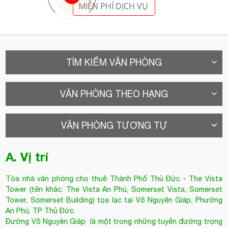
TÌM KIẾM VĂN PHÒNG
VĂN PHÒNG THEO HẠNG
VĂN PHÒNG TƯƠNG TỰ
A. Vị trí
Tòa nhà văn phòng cho thuê Thành Phố Thủ Đức
- The Vista
Tower (tên khác: The Vista An Phú, Somerset Vista, Somerset
Tower, Somerset Building) tọa lạc tại Võ Nguyên Giáp, Phường
An Phú, TP Thủ Đức.
Đường
Võ Nguyên Giáp
là một trong những tuyến đường trọng
yếu tại quận 2, nằm trên trục Xa Lộ Hà Nội và Đại Lộ Đông Tây;
nối liền giữa Sài Gòn và Biên Hòa, Đồng Nai. Đây là một trong