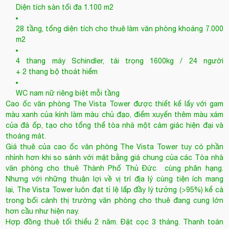
28 tầng, tổng diện tích cho thuê làm văn phòng khoảng 7.000
m2
4 thang máy Schindler, tải trọng 1600kg / 24 người
+ 2 thang bộ thoát hiểm
WC nam nữ riêng biệt mỗi tầng
Cao ốc văn phòng The Vista Tower được thiết kế lấy với gam
màu xanh của kính làm màu chủ đạo, điểm xuyến thêm màu xám
của đá ốp, tạo cho tổng thể tòa nhà một cảm giác hiện đại và
thoáng mát.
Giá thuê của cao ốc văn phòng The Vista Tower tuy có phần
nhỉnh hơn khi so sánh với mặt bằng giá chung của các
Tòa nhà
văn phòng cho thuê Thành Phố Thủ Đức
cùng phân hạng.
Nhưng với những thuận lợi về vị trí địa lý cùng tiện ích mang
lại, The Vista Tower luôn đạt tỉ lệ lấp đầy lý tưởng (>95%) kể cả
trong bối cảnh thị trường văn phòng cho thuê đang cung lớn
hơn cầu như hiện nay.
Hợp đồng thuê tối thiểu 2 năm. Đặt cọc 3 tháng. Thanh toán
theo quý. Diện tích cho thuê đa dạng từ 90 – 1.100 m2 phù hợp
cho doanh nghiệp lớn, vừa và nhỏ.