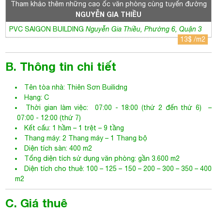
Tên tòa nhà:
Thiên Sơn Builidng
Hạng: C
Thời gian làm việc: 07:00 - 18:00 (thứ 2 đến thứ 6) –
07:00 - 12:00 (thứ 7)
Kết cấu: 1 hầm – 1 trệt – 9 tầng
Thang máy: 2 Thang máy – 1 Thang bộ
Diện tích sàn: 400 m2
Tổng diện tích sử dụng văn phòng: gần 3.600 m2
Diện tích cho thuê: 100 – 125 – 150 – 200 – 300 – 350 – 400
m2
C. Giá thuê
Giá: 13$ /m2
Phí xe máy: 5$ /tháng
Phí quản lý: 3$ /m2
Phí ô tô: 50$ /tháng
Phí ngoài giờ: Thương lượng
Tiền điện: Có đồng hồ riêng. Tính theo giá Nhà nước
VAT: 10%
Điều hoà: Âm trần