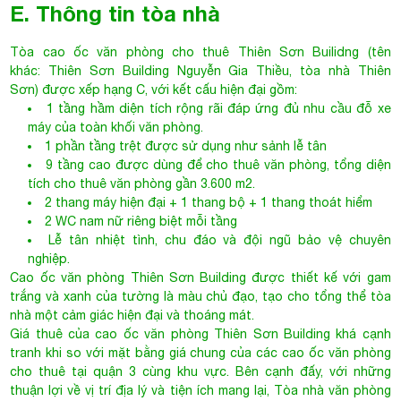
9 tầng cao được dùng để cho thuê văn phòng, tổng diện
tích cho thuê văn phòng gần 3.600 m2.
2 thang máy hiện đại + 1 thang bộ + 1 thang thoát hiểm
2 WC nam nữ riêng biệt mỗi tầng
Lễ tân nhiệt tình, chu đáo và đội ngũ bảo vệ chuyên
nghiệp.
Cao ốc văn phòng Thiên Sơn Building được thiết kế với gam
trắng và xanh của tường là màu chủ đạo, tạo cho tổng thể tòa
nhà một cảm giác hiện đại và thoáng mát.
Giá thuê của cao ốc văn phòng Thiên Sơn Building khá cạnh
tranh khi so với mặt bằng giá chung của các cao ốc văn phòng
cho thuê tại quận 3 cùng khu vực. Bên cạnh đấy, với những
thuận lợi về vị trí địa lý và tiện ích mang lại,
Tòa nhà văn phòng
cho thuê Quận 3
- Thiên Sơn Building luôn đạt tỉ lệ lấp đầy lý
tưởng (>90%) kể cả trong bối cảnh thị trường cho thuê văn
phòng đang cung lớn hơn cầu như hiện nay.
Hợp đồng thuê tối thiểu 2 năm. Đặt cọc 3 tháng. Thanh toán
theo tháng hoặc theo quý. Diện tích cho thuê linh hoạt từ 100 –
400 m2 phù hợp với nhu cầu đa dạng của từng doanh nghiệp
khác nhau.