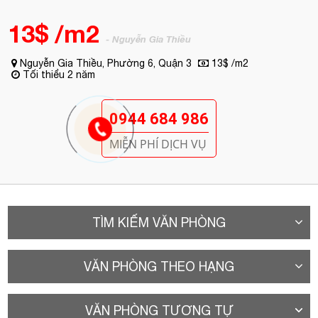
MIỄN PHÍ DỊCH VỤ
TÌM KIẾM VĂN PHÒNG
VĂN PHÒNG THEO HẠNG
VĂN PHÒNG TƯƠNG TỰ
A. Vị trí
Tòa nhà văn phòng cho thuê Quận 3
- Thiên Sơn Building tọa
lạc tạị Nguyễn Gia Thiều, Phường 6, Quận 3, TPHCM - là một
trong những tuyến đường trọng yếu của quận 3, nối liền đường
Ngô Thời Nhiệm với Nguyễn Đình Chiểu; lưu thông thuận lợi