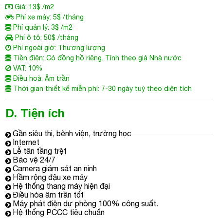
Thời gian thiết kế miễn phí: 7-30 ngày tuỳ theo diện tích
D. Tiện ích
Gần siêu thị, bệnh viện, trường học
Internet
Lễ tân tầng trệt
Bảo vệ 24/7
Camera giám sát an ninh
Hầm rộng đậu xe máy
Hệ thống thang máy hiện đại
Điều hòa âm trần tốt
Máy phát điện dự phòng 100% công suất.
Hệ thống PCCC tiêu chuẩn
E. Thông tin tòa nhà
Tòa cao ốc văn phòng cho thuê
Thiên Sơn Builidng
(tên
khác: Thiên Sơn Building Nguyễn Gia Thiều, tòa nhà Thiên
Sơn) được xếp hạng C, với kết cấu hiện đại gồm:
1 tầng hầm diện tích rộng rãi đáp ứng đủ nhu cầu đỗ xe
máy của toàn khối văn phòng.
1 phần tầng trệt được sử dụng như sảnh lễ tân