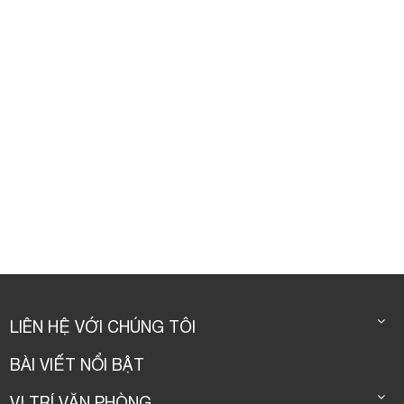
LIÊN HỆ VỚI CHÚNG TÔI
BÀI VIẾT NỔI BẬT
VỊ TRÍ VĂN PHÒNG
VỊ TRÍ VĂN PHÒNG
© CopyRight by Youroffice 2016.
Thiet ke web
bởi
123Corp