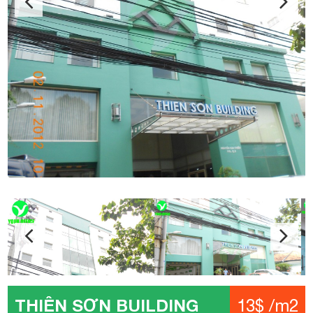
THIÊN SƠN BUILDING
13$ /m2
Địa chỉ: Nguyễn Gia Thiều, Phường 6, Quận 3
Kết cấu: 1 Hầm – 1 Trệt – 9 Tầng – 2 Thang máy
Diện tích: 100 – 125 – 150 – 200 – 300 – 350 – 400 m2
Giá: 13$ /m2
Phí quản lý: 3$ /m2