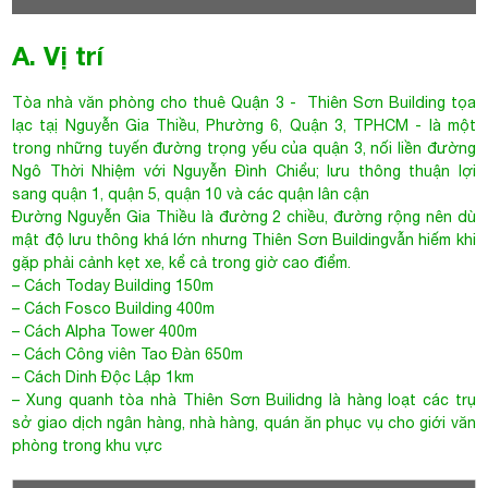
sang quận 1, quận 5, quận 10 và các quận lân cận
Đường
Nguyễn Gia Thiều
là đường 2 chiều, đường rộng nên dù
mật độ lưu thông khá lớn nhưng Thiên Sơn Buildingvẫn hiếm khi
gặp phải cảnh kẹt xe, kể cả trong giờ cao điểm.
– Cách Today Building 150m
– Cách Fosco Building 400m
– Cách Alpha Tower 400m
– Cách Công viên Tao Đàn 650m
– Cách Dinh Độc Lập 1km
– Xung quanh tòa nhà
Thiên Sơn Builidng
là hàng loạt các trụ
sở giao dịch ngân hàng, nhà hàng, quán ăn phục vụ cho giới văn
phòng trong khu vực
Tham khảo thêm những cao ốc văn phòng cùng tuyến đường
NGUYỄN GIA THIỀU
PVC SAIGON BUILDING
Nguyễn Gia Thiều, Phường 6, Quận 3
13$ /m2
B. Thông tin chi tiết