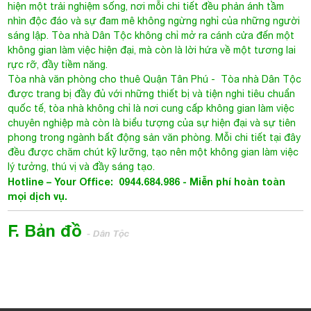
hiện một trải nghiệm sống, nơi mỗi chi tiết đều phản ánh tầm
nhìn độc đáo và sự đam mê không ngừng nghỉ của những người
sáng lập. Tòa nhà Dân Tộc không chỉ mở ra cánh cửa đến một
không gian làm việc hiện đại, mà còn là lời hứa về một tương lai
rực rỡ, đầy tiềm năng.
Tòa nhà văn phòng cho thuê Quận Tân
Phú
- Tòa nhà Dân Tộc
được trang bị đầy đủ với những thiết bị và tiện nghi tiêu chuẩn
quốc tế, tòa nhà không chỉ là nơi cung cấp không gian làm việc
chuyên nghiệp mà còn là biểu tượng của sự hiện đại và sự tiên
phong trong ngành bất động sản văn phòng. Mỗi chi tiết tại đây
đều được chăm chút kỹ lưỡng, tạo nên một không gian làm việc
lý tưởng, thú vị và đầy sáng tạo.
Hotline – Your Office: 0944.684.986 - Miễn phí hoàn toàn
mọi dịch vụ.
F. Bản đồ
- Dân Tộc
Tòa nhà Dân Tộc
82A Dân Tộc, Phường Tân Sơn Nhì, Quận Tân Phú