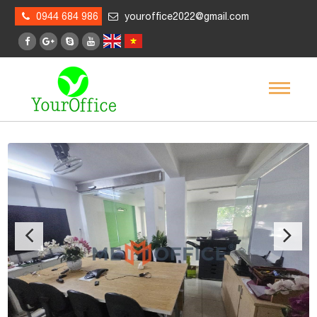
0944 684 986
youroffice2022@gmail.com