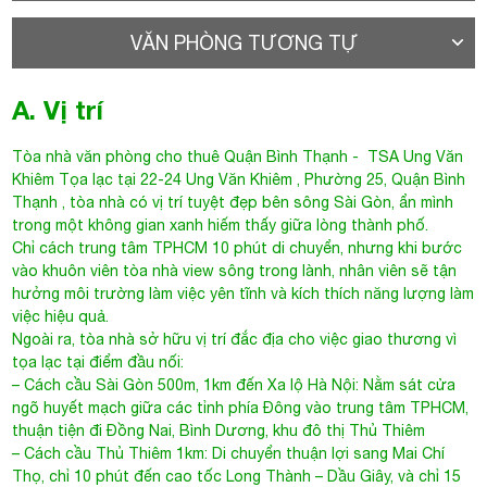
Thạnh , tòa nhà có vị trí tuyệt đẹp bên sông Sài Gòn, ẩn mình
trong một không gian xanh hiếm thấy giữa lòng thành phố.
Chỉ cách trung tâm TPHCM 10 phút di chuyển, nhưng khi bước
vào khuôn viên tòa nhà view sông trong lành, nhân viên sẽ tận
hưởng môi trường làm việc yên tĩnh và kích thích năng lượng làm
việc hiệu quả.
Ngoài ra, tòa nhà sở hữu vị trí đắc địa cho việc giao thương vì
tọa lạc tại điểm đầu nối:
– Cách cầu Sài Gòn 500m, 1km đến Xa lộ Hà Nội: Nằm sát cửa
ngõ huyết mạch giữa các tỉnh phía Đông vào trung tâm TPHCM,
thuận tiện đi Đồng Nai, Bình Dương, khu đô thị Thủ Thiêm
– Cách cầu Thủ Thiêm 1km: Di chuyển thuận lợi sang Mai Chí
Thọ, chỉ 10 phút đến cao tốc Long Thành – Dầu Giây, và chỉ 15
phút đến cảng Cát Lái
– Cách cầu vượt Ngã tư Hàng Xanh chỉ 5 phút: Nhanh chóng
tiến vào trung tâm quận 1, 3
– Cách cầu Bình Triệu 1 chỉ 5 phút: Thuận tiện đến vành đai
Phạm Văn Đồng, Thủ Đức
Tham khảo thêm những cao ốc văn phòng cùng tuyến đường
UNG VĂN KHIÊM