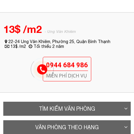
0944 684 986
MIỄN PHÍ DỊCH VỤ
TÌM KIẾM VĂN PHÒNG
VĂN PHÒNG THEO HẠNG
VĂN PHÒNG TƯƠNG TỰ
A. Vị trí
Tòa nhà văn phòng cho thuê Quận Bình Thạnh
- TSA Ung Văn
Khiêm Tọa lạc tại 22-24
Ung Văn Khiêm
, Phường 25, Quận Bình