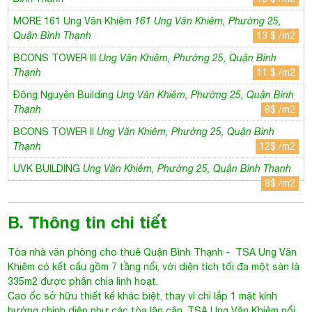
BCONS TOWER II
Ung Văn Khiêm, Phường 25, Quận Bình
Thạnh
12$ /m2
UVK BUILDING
Ung Văn Khiêm, Phường 25, Quận Bình Thạnh
8$ /m2
B. Thông tin chi tiết
Tòa nhà văn phòng cho thuê Quận Bình Thạnh
- TSA Ung Văn
Khiêm có kết cấu gồm 7 tầng nổi, với diện tích tối đa một sàn là
335m2 được phân chia linh hoạt.
Cao ốc sở hữu thiết kế khác biệt, thay vì chỉ lắp 1 mặt kính
hướng chính diện như các tòa lân cận. TSA Ung Văn Khiêm nổi
bật với 4 mặt đều là vách kính trong suốt, được dựng theo kiểu
giấu viền.
Thêm điểm nhấn là đường viền nhôm màu vàng gold được thiết
kế ôm sát, tất cả đã tạo nên tổng thể hiện đại, sáng sủa và đặc
biệt khi bước vào cho tầm nhìn cực kỳ rộng, bề thế và luôn
thoáng mát.
Là tòa nhà đạt tiêu chuẩn hạng B, vậy nên trang thiết bị cũng
hiện đại không kém: