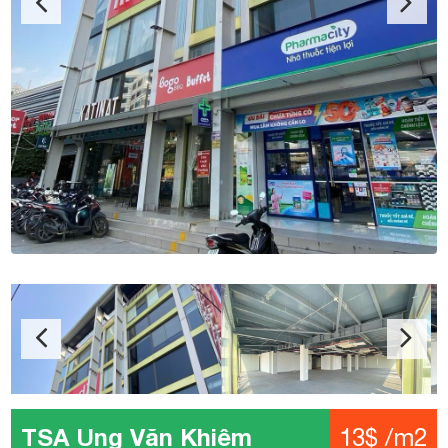
TSA Ung Văn Khiêm
13$ /m2
Địa chỉ: 22-24 Ung Văn Khiêm, Phường 25, Quận Bình
Thạnh
Kết cấu: 1 Hầm – 1 Trệt – 7 Tầng – 02 thang máy hiệu
Fuji Nhật Bản
Diện tích: 50 – 100 – 150 - 200 - 335m2