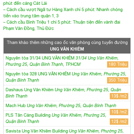
Nguyên tòa 31/34 UNG VĂN KHIÊM
31/34 Ung Văn Khiêm,
Phường 25, Quận Bình Thạnh, TP.HCM
180 Triệu
Nguyên tòa 328 UNG VĂN KHIÊM
Ung Văn Khiêm, Phường 25,
Quận Bình Thạnh
350 Triệu
Dashaus Ung Văn Khiêm
Ung Văn Khiêm, Phường 25, Quận
Bình Thạnh
13$ /m2
Mach Hub
Ung Văn Khiêm, Phường 25, Quận Bình Thạnh
10$ /m2
PLS Tân Cảng Building
Ung Văn Khiêm, Phường 25,
Quận Bình Thạnh
12$ /m2
Savista Ung Văn Khiêm Building
Ung Văn Khiêm, Phường 25,
Quận Bình Thạnh
10$ /m2
White House Newport Building
Ung Văn Khiêm, Phường 25,
Quận Bình Thạnh
7$ /m2
Royal Building
Ung Văn Khiêm, Phường 25, Quận Bình Thạnh
8$ /m2
M.O.R.E UVK Building
400/6 Ung Văn Khiêm, Phường
25, Quận Bình Thạnh
11$ /m2