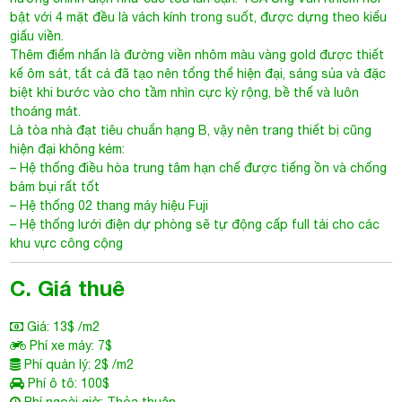
– Hệ thống điều hòa trung tâm hạn chế được tiếng ồn và chống
bám bụi rất tốt
– Hệ thống 02 thang máy hiệu Fuji
– Hệ thống lưới điện dự phòng sẽ tự động cấp full tải cho các
khu vực công cộng
C. Giá thuê
Giá: 13$ /m2
Phí xe máy: 7$
Phí quản lý: 2$ /m2
Phí ô tô: 100$
Phí ngoài giờ: Thỏa thuận
Tiền điện: Có đồng hồ riêng. Theo giá nhà nước
VAT: 10%
Điều hoà: Trung tâm
Thời gian thiết kế miễn phí: Miễn phí từ 7-45 ngày, tùy diện
tích
D. Tiện ích