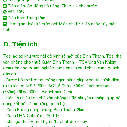
Tọa lạc tại khu vực nội đô kinh tế mới của Bình Thạnh,
Tòa nhà
văn phòng cho thuê Quận Bình Thạnh
- TSA Ung Văn Khiêm
đem đến cho doanh nghiệp các tiện ích và dịch vụ xung quanh
đầy đủ:
– Được hỗ trợ bởi hệ thống ngân hàng giúp việc tài chính diễn
ra thuận lợi: MSB 200m, ACB Á Châu (600m), Techcombank
(650m), BIDV (800m), Vietinbank (1km)…
– Liền kề nhiều tòa nhà văn phòng HCM chuyên nghiệp, giúp dễ
dàng kết nối và mở rộng quan hệ.
– Cách Phòng công chứng Bình Thạnh: 2km
– Cách UBND phường 25: 1.1km
– Chi cục thuế Bình Thạnh: 10 phút đi xe máy
– Đối diện khu du lịch Tân Cảng – ốc đảo xanh giữa lòng Sài
Gòn
E. Thông tin tòa nhà
Vừa đưa vào hoạt động quý 2/2021,
Tòa nhà văn phòng cho
thuê Quận Bình Thạnh
- TSA Ung Văn Khiêm là tòa nhà văn
phòng hoàn toàn mới với thiết kế vượt trội cùng hệ thống trang