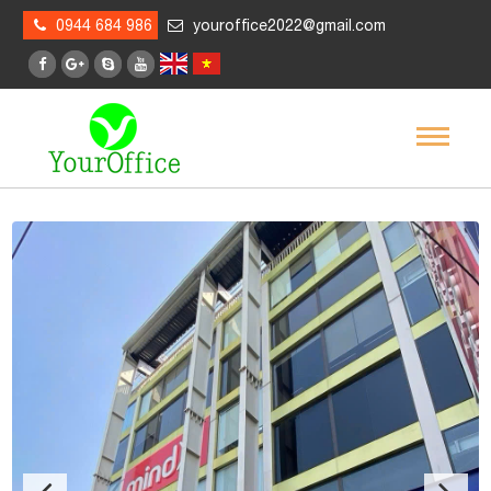
0944 684 986
youroffice2022@gmail.com