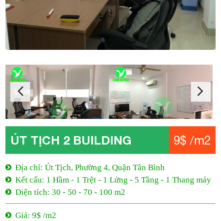
ÚT TỊCH 2 BUILDING
9$ /m2
Địa chỉ: Út Tịch, Phường 4, Quận Tân Bình
Kết cấu: 1 Hầm - 1 Trệt - 1 Lửng - 5 Tầng - 1 Thang máy
Diện tích: 30 - 50 - 70 - 100 m2
Giá: 9$ /m2