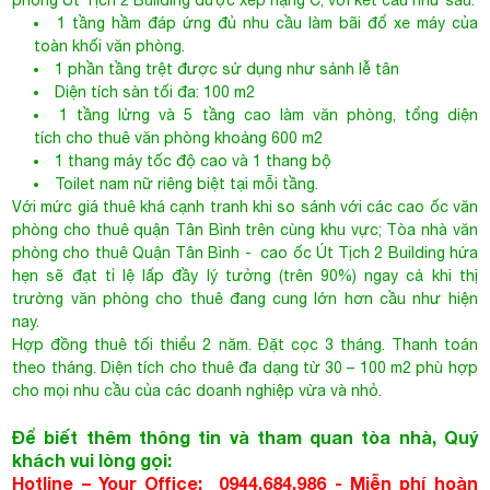
1 tầng hầm đáp ứng đủ nhu cầu làm bãi đổ xe máy của
toàn khối văn phòng.
1 phần tầng trệt được sử dụng như sảnh lễ tân
Diện tích sàn tối đa: 100 m2
1 tầng lửng và 5 tầng cao làm văn phòng, tổng diện
tích cho thuê văn phòng khoảng 600 m2
1 thang máy tốc độ cao và 1 thang bộ
Toilet nam nữ riêng biệt tại mỗi tầng.
Với mức giá thuê khá cạnh tranh khi so sánh với các cao ốc văn
phòng cho thuê quận Tân Bình trên cùng khu vực;
Tòa nhà văn
phòng cho thuê Quận Tân Bình
- cao ốc Út Tịch 2 Building hứa
hẹn sẽ đạt tỉ lệ lấp đầy lý tưởng (trên 90%) ngay cả khi thị
trường văn phòng cho thuê đang cung lớn hơn cầu như hiện
nay.
Hợp đồng thuê tối thiểu 2 năm. Đặt cọc 3 tháng. Thanh toán
theo tháng. Diện tích cho thuê đa dạng từ 30 – 100 m2 phù hợp
cho mọi nhu cầu của các doanh nghiệp vừa và nhỏ.
Để biết thêm thông tin và tham quan tòa nhà, Quý
khách vui lòng gọi:
Hotline – Your Office: 0944.684.986 -
Miễn phí hoàn