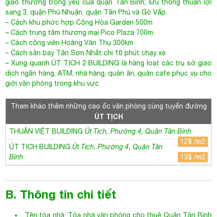
sang 3, quận Phú Nhuận, quận Tân Phú và Gò Vấp.
– Cách khu phức hợp Cộng Hòa Garden 500m
– Cách trung tâm thương mại Pico Plaza 700m
– Cách công viên Hoàng Văn Thụ 300km
– Cách sân bay Tân Sơn Nhất chỉ 10 phút chạy xe
– Xung quanh
ÚT TỊCH 2 BUILDING
là hàng loạt các trụ sở giao
dịch ngân hàng, ATM, nhà hàng, quán ăn, quán cafe phục vụ cho
giới văn phòng trong khu vực
Tham khảo thêm những cao ốc văn phòng cùng tuyến đường
ÚT TỊCH
THUẬN VIỆT BUILDING
Út Tịch, Phường 4, Quận Tân Bình
12$ /m2
ÚT TỊCH BUILDING
Út Tịch, Phường 4, Quận Tân
Bình
13$ /m2
B. Thông tin chi tiết
Tên tòa nhà:
Tòa nhà văn phòng cho thuê Quận Tân Bình