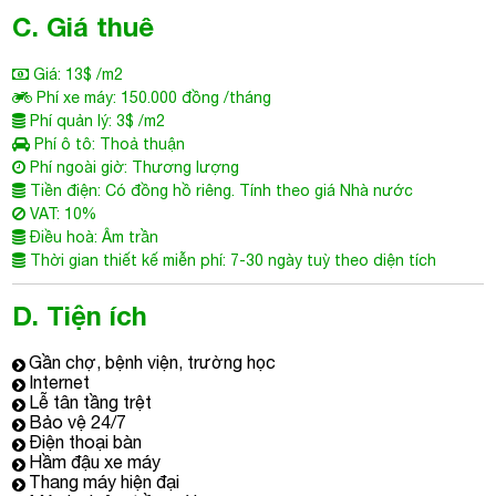
Tiền điện: Có đồng hồ riêng. Tính theo giá Nhà nước
VAT: 10%
Điều hoà: Âm trần
Thời gian thiết kế miễn phí: 7-30 ngày tuỳ theo diện tích
D. Tiện ích
Gần chợ, bệnh viện, trường học
Internet
Lễ tân tầng trệt
Bảo vệ 24/7
Điện thoại bàn
Hầm đậu xe máy
Thang máy hiện đại
Máy lạnh âm trần mới
Máy phát điện dự phòng
Hệ thống PCCC tiêu chuẩn
E. Thông tin tòa nhà
Cao ốc văn phòng cho thuê
VOL Building
được xếp hạng C, với
kết cấu hiện đại gồm: