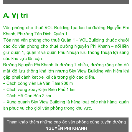
cao ốc văn phòng cho thuê đường Nguyễn Phi Khanh – nối liền
giữ quận 1, quận 3 và quận Phú Nhuận lưu thông thuận lợi sang
các khu vực lân cận.
Đường
Nguyễn Phi Khanh
là đường 1 chiều, đường rộng nên dù
mật độ lưu thông khá lớn nhưng Sky View Building vẫn hiếm khi
gặp phải cảnh kẹt xe, kể cả trong giờ cao điểm.
– Cách công viên Lê Văn Tám 900 m
– Cách vòng xoay Điện Biên Phủ 1 km
– Cách Hồ Con Rùa 2 km
– Xung quanh Sky View Building là hàng loạt các nhà hàng, quán
ăn phục vụ cho giới văn phòng trong khu vực.
Tham khảo thêm những cao ốc văn phòng cùng tuyến đường
NGUYỄN PHI KHANH
NPK Building
Nguyễn Phi Khanh, Phường Tân Định, Quận 1
11$ /m2
Sky View Building
Nguyễn Phi Khanh, Phường Tân
Định, Quận 1
10$/m2
B. Thông tin chi tiết