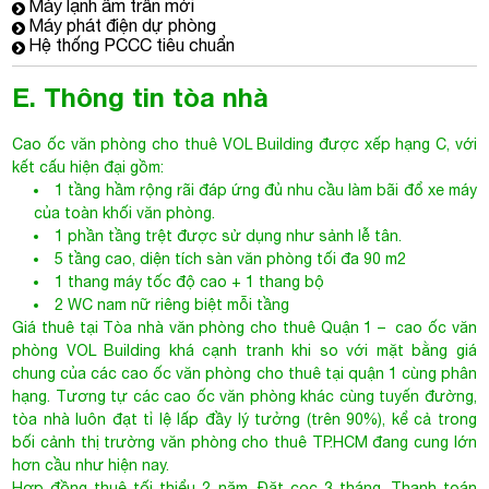
1 tầng hầm rộng rãi đáp ứng đủ nhu cầu làm bãi đổ xe máy
của toàn khối văn phòng.
1 phần tầng trệt được sử dụng như sảnh lễ tân.
5 tầng cao, diện tích sàn văn phòng tối đa 90 m2
1 thang máy tốc độ cao + 1 thang bộ
2 WC nam nữ riêng biệt mỗi tầng
Giá thuê tại
Tòa nhà văn phòng cho thuê Quận 1
– cao ốc văn
phòng VOL Building khá cạnh tranh khi so với mặt bằng giá
chung của các cao ốc văn phòng cho thuê tại quận 1 cùng phân
hạng. Tương tự các cao ốc văn phòng khác cùng tuyến đường,
tòa nhà luôn đạt tỉ lệ lấp đầy lý tưởng (trên 90%), kể cả trong
bối cảnh thị trường văn phòng cho thuê TP.HCM đang cung lớn
hơn cầu như hiện nay.
Hợp đồng thuê tối thiểu 2 năm. Đặt cọc 3 tháng. Thanh toán
theo tháng. Diện tích cho thuê linh hoạt từ 20 – 90 m2 phù hợp
với các doanh nghiệp vừa và nhỏ.
Để biết thêm thông tin và tham quan tòa nhà, Quý
khách vui lòng gọi:
Hotline – Your Office: 0944.684.986 - Miễn phí hoàn
toàn mọi dịch vụ.