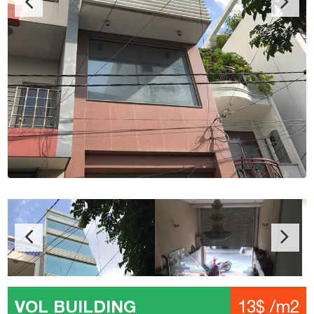
VOL BUILDING
13$ /m2
Địa chỉ: Nguyễn Phi Khanh, Phường Tân Định, Quận 1
Kết cấu: 1 Hầm - 1 Trệt - 5 Tầng - 1 Thang máy
Diện tích: 20 - 30 - 45 - 90 m2
Giá: 13$ /m2