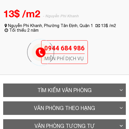
0944 684 986
MIỄN PHÍ DỊCH VỤ
TÌM KIẾM VĂN PHÒNG
VĂN PHÒNG THEO HẠNG
VĂN PHÒNG TƯƠNG TỰ
A. Vị trí
Văn phòng cho thuê
VOL Building
tọa lạc tại đường Nguyễn Phi
Khanh, Phường Tân Định, Quận 1.
Tòa nhà văn phòng cho thuê Quận 1
– VOL Building thuộc chuỗi