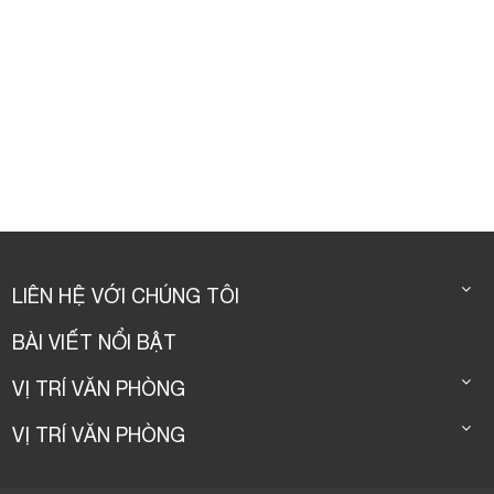
LIÊN HỆ VỚI CHÚNG TÔI
BÀI VIẾT NỔI BẬT
VỊ TRÍ VĂN PHÒNG
VỊ TRÍ VĂN PHÒNG
© CopyRight by Youroffice 2016.
Thiet ke web
bởi
123Corp