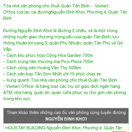
Tòa nhà văn phòng cho thuê Quận Tân Bình
- Vsmart
Office tọa lạc tại đường
Nguyễn Đình Khơi
, Phường 4, Quận Tân
Bình
Đường Nguyễn Đình Khơi là đường 2 chiều, và là một trong
những tuyến giao thương trọng yếu của quận Tân Bình; lưu
thông thuận lợi sang 3, quận Phú Nhuận, quận Tân Phú và Gò
Vấp.
– Cách khu phức hợp Cộng Hòa Garden 700m
– Cách trung tâm thương mại Pico Plaza 700m
– Cách công viên Hoàng Văn Thụ 500km
– Cách sân bay Tân Sơn Nhất chỉ 15 phút chạy xe
– Xung quanh
Tòa nhà văn phòng cho thuê Quận Tân Bình
-
Vsmart Office
là hàng loạt các trụ sở giao dịch ngân hàng,
ATM, nhà hàng, quán ăn, quán cafe phục vụ cho giới văn phòng
trong khu vực
Tham khảo thêm những cao ốc văn phòng cùng tuyến đường
NGUYỄN ĐÌNH KHƠI
HOLISTAY BUILDING
Nguyễn Đình Khơi, Phường 4, Quận Tân