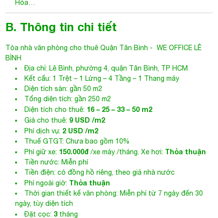
Hòa…
B. Thông tin chi tiết
Tòa nhà văn phòng cho thuê Quận Tân Bình
-
WE OFFICE LÊ
BÌNH
Địa chỉ: Lê Bình, phường 4, quận Tân Bình, TP HCM
Kết cấu: 1 Trệt – 1 Lửng – 4 Tầng – 1 Thang máy
Diện tích sàn: gần 50 m2
Tổng diện tích: gần 250 m2
16 – 25 – 33 – 50 m2
Diện tích cho thuê:
9 USD /m2
Giá cho thuê:
2 USD /m2
Phí dịch vụ:
Thuế GTGT: Chưa bao gồm 10%
150.000đ
Thỏa thuận
Phí giữ xe:
/xe máy /tháng. Xe hơi:
Tiền nước: Miễn phí
Tiền điện: có đồng hồ riêng, theo giá nhà nước
Thỏa thuận
Phí ngoài giờ:
Thời gian thiết kế văn phòng: Miễn phí từ 7 ngày đến 30
ngày, tùy diện tích
3
Đặt cọc:
tháng