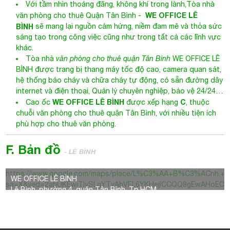
Với tầm nhìn thoáng đãng, không khí trong lành,
Tòa nhà
WE OFFICE LÊ
văn phòng cho thuê Quận Tân Bình
-
BÌNH
sẽ mang lại nguồn cảm hứng, niềm đam mê và thỏa sức
sáng tạo trong công việc cũng như trong tất cả các lĩnh vực
khác.
Tòa nhà
văn phòng cho thuê quận Tân Bình
WE OFFICE LÊ
BÌNH
được trang bị thang máy tốc độ cao, camera quan sát,
hệ thống báo cháy và chữa cháy tự động, có sẵn đường dây
internet và điện thoại, Quản lý chuyên nghiệp, bảo vệ 24/24…
WE OFFICE LÊ BÌNH
C
Cao ốc
được xếp hạng
, thuộc
chuỗi văn phòng cho thuê quận Tân Bình, với nhiều tiện ích
phù hợp cho thuê văn phòng.
F. Bản đồ
- LÊ BÌNH
https://www.google.com/maps/place/L%C3%AA+B%C3%ACnh
WE OFFICE LÊ BÌNH
sa=X&ved=2ahUKEwiTlvSLgYTvAhVFL6YKHejICCQQ8gEwAHoEC
Lê Bình, phường 4, quận Tân Bình, Tp.HCM.