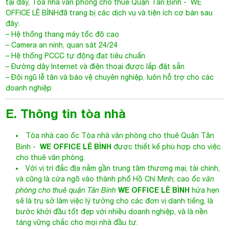
tại đây,
Tòa nhà văn phòng cho thuê Quận Tân Bình
-
WE
OFFICE LÊ BÌNH
đã trang bị các dịch vụ và tiện ích cơ bản sau
đây:
– Hệ thống thang máy tốc độ cao
– Camera an ninh, quan sát 24/24
– Hệ thống PCCC tự động đạt tiêu chuẩn
– Đường dây Internet và điện thoại được lắp đặt sẵn
– Đội ngũ lễ tân và bảo vệ chuyên nghiệp, luôn hỗ trợ cho các
doanh nghiệp
E. Thông tin tòa nhà
Tòa nhà cao ốc
Tòa nhà văn phòng cho thuê Quận Tân
WE OFFICE LÊ BÌNH
Bình
-
được thiết kế phù hợp cho việc
cho thuê văn phòng.
Với vị trí đắc địa nằm gần trung tâm thương mại, tài chính,
và cũng là cửa ngõ vào thành phố Hồ Chí Minh; cao ốc
văn
WE OFFICE LÊ BÌNH
phòng cho thuê quận Tân Bình
hứa hẹn
sẽ là trụ sở làm việc lý tưởng cho các đơn vị danh tiếng, là
bước khởi đầu tốt đẹp với nhiều doanh nghiệp, và là nền
tảng vững chắc cho mọi nhà đầu tư.