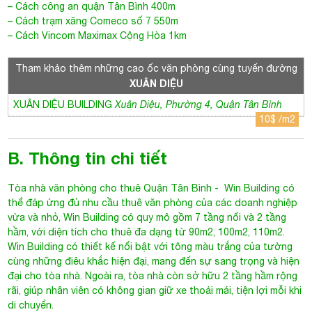
– Cách công an quận Tân Bình 400m
– Cách trạm xăng Comeco số 7 550m
– Cách Vincom Maximax Cộng Hòa 1km
Tham khảo thêm những cao ốc văn phòng cùng tuyến đường
XUÂN DIỆU
XUÂN DIỆU BUILDING
Xuân Diệu, Phường 4, Quận Tân Bình
10$ /m2
B. Thông tin chi tiết
Tòa nhà văn phòng cho thuê Quận Tân Bình
- Win Building có
thể đáp ứng đủ nhu cầu thuê văn phòng của các doanh nghiệp
vừa và nhỏ, Win Building có quy mô gồm 7 tầng nổi và 2 tầng
hầm, với diện tích cho thuê đa dạng từ 90m2, 100m2, 110m2.
Win Building
có thiết kế nổi bật với tông màu trắng của tường
cùng những điêu khắc hiện đại, mang đến sự sang trọng và hiện
đại cho tòa nhà. Ngoài ra, tòa nhà còn sở hữu 2 tầng hầm rộng
rãi, giúp nhân viên có không gian giữ xe thoải mái, tiện lợi mỗi khi
di chuyển.