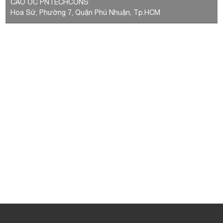
CAO ỐC PNTECHCONS
Hoa Sứ, Phường 7, Quận Phú Nhuận, Tp.HCM