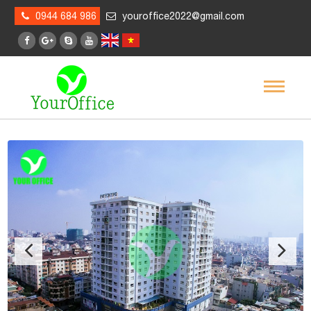
0944 684 986
youroffice2022@gmail.com