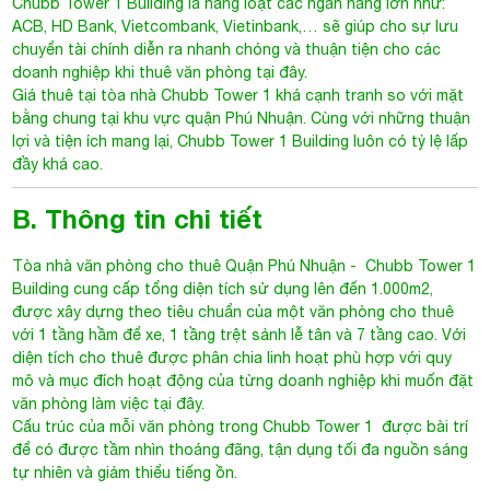
Chubb Tower 1 Building là hàng loạt các ngân hàng lớn như:
ACB, HD Bank, Vietcombank, Vietinbank,… sẽ giúp cho sự lưu
chuyển tài chính diễn ra nhanh chóng và thuận tiện cho các
doanh nghiệp khi thuê văn phòng tại đây.
Giá thuê tại tòa nhà
Chubb Tower 1
khá cạnh tranh so với mặt
bằng chung tại khu vực quận Phú Nhuận. Cùng với những thuận
lợi và tiện ích mang lại, Chubb Tower 1 Building luôn có tỷ lệ lấp
đầy khá cao.
B. Thông tin chi tiết
Tòa nhà văn phòng cho thuê Quận Phú Nhuận
- Chubb Tower 1
Building cung cấp tổng diện tích sử dụng lên đến 1.000m2,
được xây dựng theo tiêu chuẩn của một văn phòng cho thuê
với 1 tầng hầm để xe, 1 tầng trệt sảnh lễ tân và 7 tầng cao. Với
diện tích cho thuê được phân chia linh hoạt phù hợp với quy
mô và mục đích hoạt động của từng doanh nghiệp khi muốn đặt
văn phòng làm việc tại đây.
Cấu trúc của mỗi văn phòng trong
Chubb Tower 1
được bài trí
để có được tầm nhìn thoáng đãng, tận dụng tối đa nguồn sáng
tự nhiên và giảm thiểu tiếng ồn.