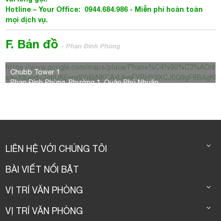
Hotline – Your Office: 0944.684.986 - Miễn phí hoàn toàn
mọi dịch vụ.
F. Bản đồ
- Phan Đình Phùng
https://www.google.com/maps/place/Phan+%C4%90%C3%A
Chubb Tower 1
sa=X&ved=2ahUKEwjx9YrBiNKCAxUkmFYBHY9XCJ0Q8gF6BAgKE
Phan Đình Phùng, Phường 1, Quận Phú Nhuận
LIÊN HỆ VỚI CHÚNG TÔI
BÀI VIẾT NỔI BẬT
VỊ TRÍ VĂN PHÒNG
VỊ TRÍ VĂN PHÒNG