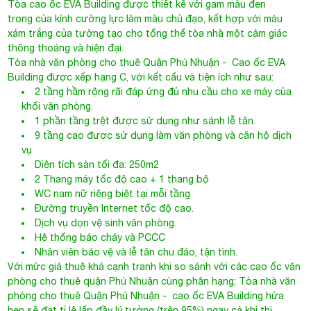
Tòa cao ốc
EVA Building
được thiết kế với gam màu đen
trong của kính cường lực làm màu chủ đạo, kết hợp với màu
xám trắng của tường tạo cho tổng thể tòa nhà một cảm giác
thông thoáng và hiện đại.
Tòa nhà văn phòng cho thuê Quận Phú Nhuận
- Cao ốc EVA
Building được xếp hạng C, với kết cấu và tiện ích như sau:
2 tầng hầm rộng rãi đáp ứng đủ nhu cầu cho xe máy của
khối văn phòng.
1 phần tầng trệt được sử dụng như sảnh lễ tân.
9 tầng cao được sử dụng làm văn phòng và căn hộ dịch
vụ
Diện tích sàn tối đa: 250m2
2 Thang máy tốc độ cao + 1 thang bộ
WC nam nữ riêng biệt tại mỗi tầng
Đường truyền Internet tốc độ cao.
Dịch vụ dọn vệ sinh văn phòng.
Hệ thống báo cháy và PCCC
Nhân viên bảo vệ và lễ tân chu đáo, tận tình.
Với mức giá thuê khá cạnh tranh khi so sánh với các cao ốc văn
phòng cho thuê quận Phú Nhuận cùng phân hạng;
Tòa nhà văn
phòng cho thuê Quận Phú Nhuận
- cao ốc EVA Building hứa
hẹn sẽ đạt tỉ lệ lấp đầy lý tưởng (trên 95%) ngay cả khi thị