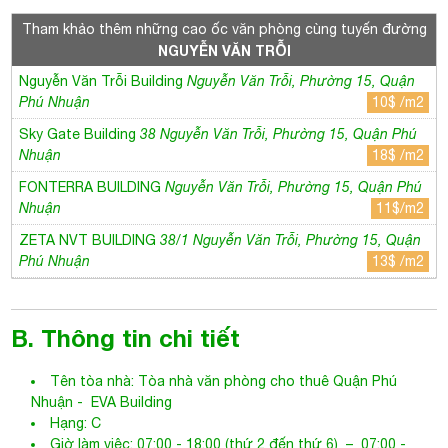
Tham khảo thêm những cao ốc văn phòng cùng tuyến đường
NGUYỄN VĂN TRỖI
Nguyễn Văn Trỗi Building
Nguyễn Văn Trỗi, Phường 15, Quận
Phú Nhuận
10$ /m2
Sky Gate Building
38 Nguyễn Văn Trỗi, Phường 15, Quận Phú
Nhuận
18$ /m2
FONTERRA BUILDING
Nguyễn Văn Trỗi, Phường 15, Quận Phú
Nhuận
11$/m2
ZETA NVT BUILDING
38/1 Nguyễn Văn Trỗi, Phường 15, Quận
Phú Nhuận
13$ /m2
B. Thông tin chi tiết
Tên tòa nhà:
Tòa nhà văn phòng cho thuê Quận Phú
Nhuận
-
EVA Building
Hạng: C
Giờ làm việc: 07:00 - 18:00 (thứ 2 đến thứ 6) – 07:00 -