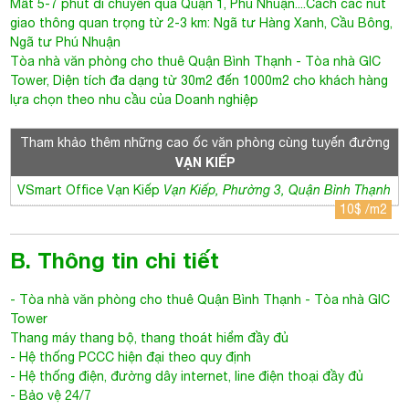
Mất 5-7 phút di chuyển qua Quận 1, Phú Nhuận....Cách các nút
giao thông quan trọng từ 2-3 km: Ngã tư Hàng Xanh, Cầu Bông,
Ngã tư Phú Nhuận
Tòa nhà văn phòng cho thuê Quận Bình Thạnh
- Tòa nhà GIC
Tower, Diện tích đa dạng từ 30m2 đến 1000m2 cho khách hàng
lựa chọn theo nhu cầu của Doanh nghiệp
Tham khảo thêm những cao ốc văn phòng cùng tuyến đường
VẠN KIẾP
VSmart Office Vạn Kiếp
Vạn Kiếp, Phường 3, Quận Bình Thạnh
10$ /m2
B. Thông tin chi tiết
-
Tòa nhà văn phòng cho thuê Quận Bình Thạnh
- Tòa nhà
GIC
Tower
Thang máy thang bộ, thang thoát hiểm đầy đủ
- Hệ thống PCCC hiện đại theo quy định
- Hệ thống điện, đường dây internet, line điện thoại đầy đủ
- Bảo vệ 24/7