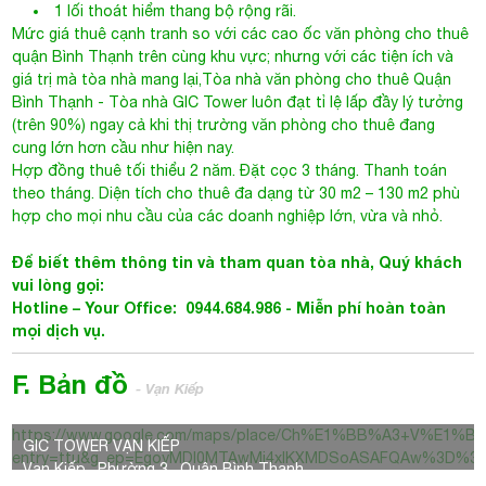
1 lối thoát hiểm thang bộ rộng rãi.
Mức giá thuê cạnh tranh so với các cao ốc văn phòng cho thuê
quận Bình Thạnh trên cùng khu vực; nhưng với các tiện ích và
giá trị mà tòa nhà mang lại,
Tòa nhà văn phòng cho thuê Quận
Bình Thạnh
- Tòa nhà GIC Tower luôn đạt tỉ lệ lấp đầy lý tưởng
(trên 90%) ngay cả khi thị trường văn phòng cho thuê đang
cung lớn hơn cầu như hiện nay.
Hợp đồng thuê tối thiểu 2 năm. Đặt cọc 3 tháng. Thanh toán
theo tháng. Diện tích cho thuê đa dạng từ 30 m2 – 130 m2 phù
hợp cho mọi nhu cầu của các doanh nghiệp lớn, vừa và nhỏ.
Để biết thêm thông tin và tham quan tòa nhà, Quý khách
vui lòng gọi:
Hotline – Your Office: 0944.684.986 -
Miễn phí hoàn toàn
mọi dịch vụ.
F. Bản đồ
- Vạn Kiếp
https://www.google.com/maps/place/Ch%E1%BB%A3+V%E1%BA%A
GIC TOWER VẠN KIẾP
entry=ttu&g_ep=EgoyMDI0MTAwMi4xIKXMDSoASAFQAw%3D%3
Vạn Kiếp , Phường 3 , Quận Bình Thạnh