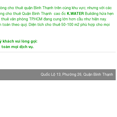
òng cho thuê quận Bình Thạnh trên cùng khu vực; nhưng với các
K.WATER
ng cho thuê Quận Bình Thạnh
cao ốc
Building hứa hẹn
cho thuê văn phòng TP.HCM đang cung lớn hơn cầu như hiện nay.
h toán theo quý. Diện tích cho thuê 50-100 m2 phù hợp cho mọi
 khách vui lòng gọi:
 toàn mọi dịch vụ.
Quốc Lộ 13, Phường 26, Quận Bình Thạnh