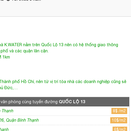
hà
K.WATER
nằm trên
Quốc Lộ 13
nên có hệ thống giao thông
 phố và các quận lân cận.
M 1km
Thành phố Hồ Chí, nên từ vị trí tòa nhà các doanh nghiệp cũng sẽ
Thủ Đức,…
QUỐC LỘ 13
 văn phòng cùng tuyến đường
h Thạnh
8$ /m2
26, Quận Bình Thạnh
10$/m2
Thạnh
6$/m2