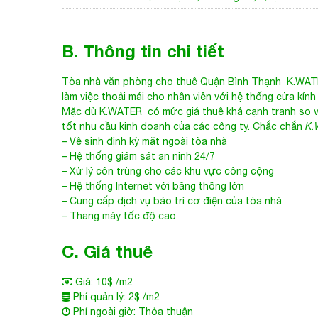
B. Thông tin chi tiết
Tòa nhà văn phòng cho thuê Quận Bình Thạnh
K.WATER
làm việc thoải mái cho nhân viên với hệ thống cửa kính 
Mặc dù
K.WATER
có mức giá thuê khá cạnh tranh so 
tốt nhu cầu kinh doanh của các công ty. Chắc chắn
K.
– Vệ sinh định kỳ mặt ngoài tòa nhà
– Hệ thống giám sát an ninh 24/7
– Xử lý côn trùng cho các khu vực công cộng
– Hệ thống Internet với băng thông lớn
– Cung cấp dịch vụ bảo trì cơ điện của tòa nhà
– Thang máy tốc độ cao
C. Giá thuê
Giá: 10$ /m2
Phí quản lý: 2$ /m2
Phí ngoài giờ: Thỏa thuận