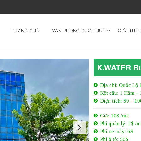
TRANG CHỦ
VĂN PHÒNG CHO THUÊ
GIỚI THIỆ
K.WATER Bu
Địa chỉ: Quốc Lộ 
Kết cấu: 1 Hầm – 
Diện tích: 50 – 1
Giá: 10$ /m2
Phí quản lý: 2$ /
Phí xe máy: 6$
Phí ô tô: 50$