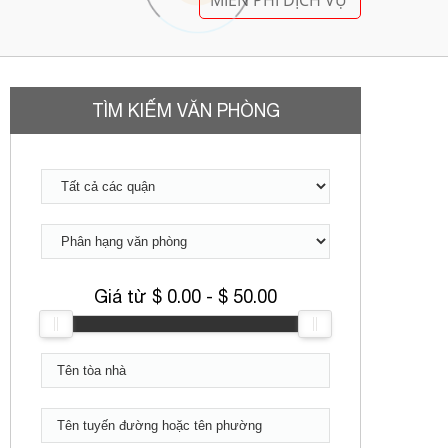
MIỄN PHÍ DỊCH VỤ
TÌM KIẾM VĂN PHÒNG
Giá từ $
0.00
- $
50.00