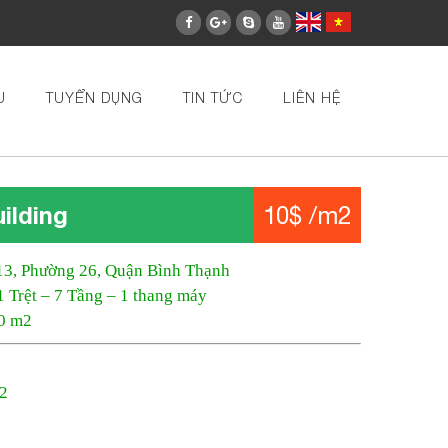
U
TUYỂN DỤNG
TIN TỨC
LIÊN HỆ
ilding
10$ /m2
13, Phường 26, Quận Bình Thạnh
1 Trệt – 7 Tầng – 1 thang máy
00 m2
m2