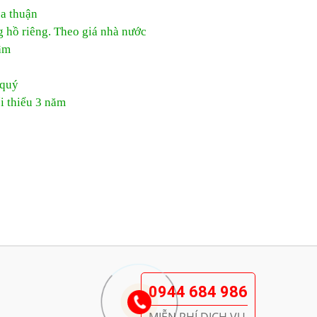
ỏa thuận
g hồ riêng. Theo giá nhà nước
âm
 quý
i thiểu 3 năm
0944 684 986