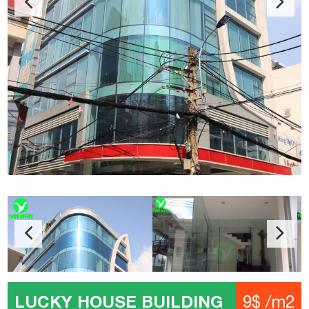
LUCKY HOUSE BUILDING
9$ /m2
Địa chỉ: Huỳnh Văn Bánh, Phường 11, Quận Phú Nhuận
Kết cấu: 1 Hầm – 1 Trệt – 7 Tầng – 1 Thang máy
Diện tích: 60 – 80 – 120 – 142 m2
Giá: 9$ /m2
Phí quản lý: 2$ /m2