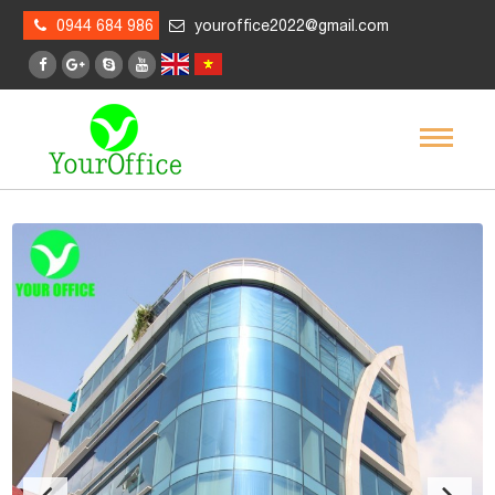
0944 684 986
youroffice2022@gmail.com