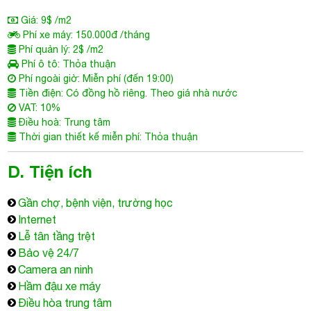
Điều hoà: Trung tâm
Thời gian thiết kế miễn phí: Thỏa thuận
D. Tiện ích
Gần chợ, bệnh viện, trường học
Internet
Lễ tân tầng trệt
Bảo vệ 24/7
Camera an ninh
Hầm đậu xe máy
Điều hòa trung tâm
Máy phát điện dự phòng
1 thang thoát hiểm tại mỗi tầng
Hệ thống PCCC tự động đạt theo tiêu chuẩn
E. Thông tin tòa nhà
Tòa nhà văn phòng cho thuê Quận Phú Nhuận
- Cao ốc
Lucky
House Building
được xếp hạng C+, với kết cấu và tiện ích như