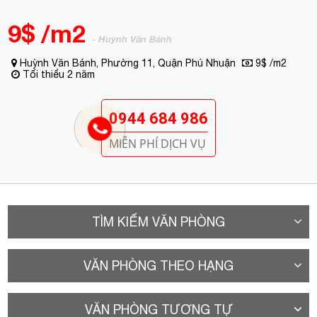
MIỄN PHÍ DỊCH VỤ
TÌM KIẾM VĂN PHÒNG
VĂN PHÒNG THEO HẠNG
VĂN PHÒNG TƯƠNG TỰ
A. Vị trí
Tòa nhà văn phòng quận Phú Nhuận
Lucky House Building
tọa
lạc trên mặt tiền đường
Huỳnh Văn Bánh
, Phường 11, Quận Phú
Nhuận, Tp.HCM, nằm ở khu vực trung tâm kinh doanh và các khu
cho thuê văn phòng TP. HCM, gần khu vực dân cư sầm uất, gần