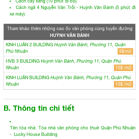
HVB 3 BUILDING
Huỳnh Văn Bánh, Phường 11, Quận Phú
Nhuận
10$ /m2
KINH LUÂN BUILDING
Huỳnh Văn Bánh, Phường 11, Quận Phú
Nhuận
10$ /m2
B. Thông tin chi tiết
​​​​​Tên tòa nhà:
Tòa nhà văn phòng cho thuê Quận Phú Nhuận
-
Lucky House Building
Năm xây dựng: 2014
Hạng: C+
Giờ làm việc: 7:00 - 18:00 (thứ 2 đến thứ 6) - 07:00 - 12:00
(thứ 7)
Kết cấu: 1 Hầm – 1 Trệt – 7 Tầng – 1 Thang máy