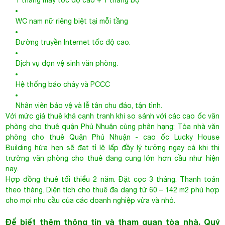
Nhân viên bảo vệ và lễ tân chu đáo, tận tình.
Với mức giá thuê khá cạnh tranh khi so sánh với các cao ốc văn
phòng cho thuê quận Phú Nhuận cùng phân hạng;
Tòa nhà văn
phòng cho thuê Quận Phú Nhuận
- cao ốc Lucky House
Building hứa hẹn sẽ đạt tỉ lệ lấp đầy lý tưởng ngay cả khi thị
trường văn phòng cho thuê đang cung lớn hơn cầu như hiện
nay.
Hợp đồng thuê tối thiểu 2 năm. Đặt cọc 3 tháng. Thanh toán
theo tháng. Diện tích cho thuê đa dạng từ 60 – 142 m2 phù hợp
cho mọi nhu cầu của các doanh nghiệp vừa và nhỏ.
Để biết thêm thông tin và tham quan tòa nhà, Quý
khách vui lòng gọi:
Hotline – Your Office: 0944.684.986 - Miễn phí hoàn
toàn mọi dịch vụ.
F. Bản đồ
- Huỳnh Văn Bánh
LUCKY HOUSE BUILDING