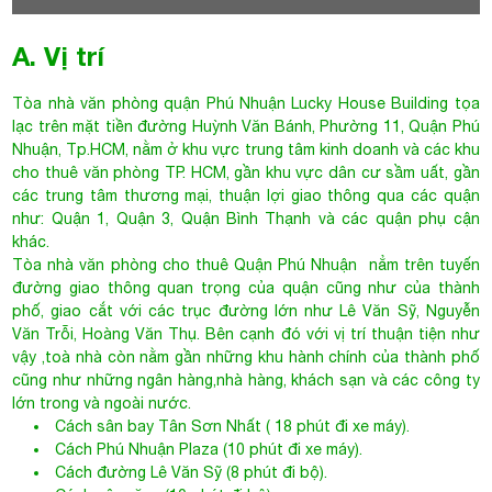
các trung tâm thương mại, thuận lợi giao thông qua các quận
như: Quận 1, Quận 3, Quận Bình Thạnh và các quận phụ cận
khác.
Tòa nhà văn phòng cho thuê Quận Phú Nhuận
nẳm trên tuyến
đường giao thông quan trọng của quận cũng như của thành
phố, giao cắt với các trục đường lớn như Lê Văn Sỹ, Nguyễn
Văn Trỗi, Hoàng Văn Thụ. Bên cạnh đó với vị trí thuận tiện như
vậy ,toà nhà còn nằm gần những khu hành chính của thành phố
cũng như những ngân hàng,nhà hàng, khách sạn và các công ty
lớn trong và ngoài nước.
Cách sân bay Tân Sơn Nhất ( 18 phút đi xe máy).
Cách Phú Nhuận Plaza (10 phút đi xe máy).
Cách đường Lê Văn Sỹ (8 phút đi bộ).
Cách cây xăng (10 phút đi bộ).
Cách ngã 4 Nguyễn Văn Trỗi - Huỳnh Văn Bánh (5 phút đi
xe máy).
Tham khảo thêm những cao ốc văn phòng cùng tuyến đường
HUỲNH VĂN BÁNH
KINH LUÂN 2 BUILDING
Huỳnh Văn Bánh, Phường 11, Quận
Phú Nhuận
9$/m2