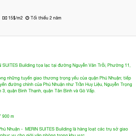
15$/m2
Tối thiểu 2 năm
 SUITES Building tọa lạc tại đường
Nguyễn Văn Trỗi
, Phường 11,
rong những tuyến giao thương trọng yếu của quận Phú Nhuận; tiếp
uyến đường chính của Phú Nhuận như Trần Huy Liệu, Nguyễn Trọng
n 3, quận Bình Thạnh, quận Tân Bình và Gò Vấp.
7 900 m
Phú Nhuận
-
MERIN SUITES Building
là hàng loạt các trụ sở giao
 phục vụ cho giới văn phòng trong khu vực.