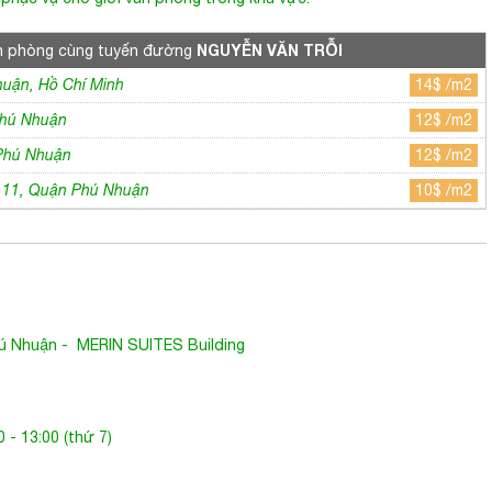
NGUYỄN VĂN TRỖI
n phòng cùng tuyến đường
huận, Hồ Chí Minh
14$ /m2
Phú Nhuận
12$ /m2
 Phú Nhuận
12$ /m2
 11, Quận Phú Nhuận
10$ /m2
ú Nhuận
-
MERIN SUITES Building
 - 13:00 (thứ 7)