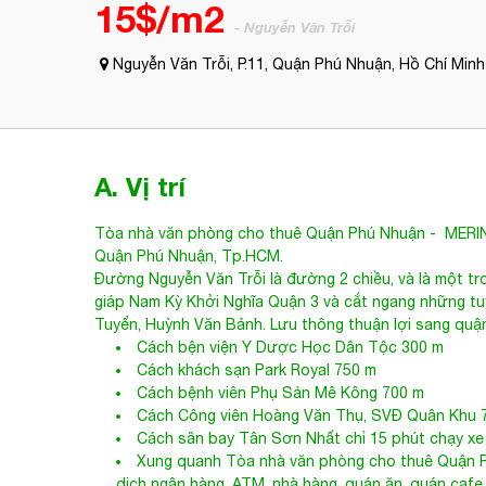
15$/m2
- Nguyễn Văn Trỗi
Nguyễn Văn Trỗi, P.11, Quận Phú Nhuận, Hồ Chí Minh
A. Vị trí
Tòa nhà văn phòng cho thuê Quận Phú Nhuận
- MERIN
Quận Phú Nhuận, Tp.HCM.
Đường Nguyễn Văn Trỗi là đường 2 chiều, và là một t
giáp Nam Kỳ Khởi Nghĩa Quận 3 và cắt ngang những t
Tuyển, Huỳnh Văn Bánh. Lưu thông thuận lợi sang quậ
Cách bện viện Y Dược Học Dân Tộc 300 m
Cách khách sạn Park Royal 750 m
Cách bệnh viên Phụ Sản Mê Kông 700 m
Cách Công viên Hoàng Văn Thụ, SVĐ Quân Khu 
Cách sân bay Tân Sơn Nhất chỉ 15 phút chạy xe
Xung quanh
Tòa nhà văn phòng cho thuê Quận 
dịch ngân hàng, ATM, nhà hàng, quán ăn, quán cafe