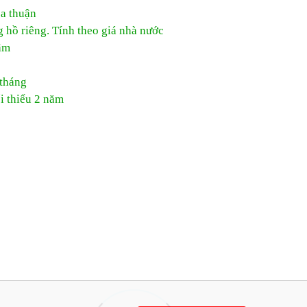
ỏa thuận
 hồ riêng. Tính theo giá nhà nước
âm
 tháng
i thiểu 2 năm