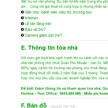
đặt trụ sở văn phòng. Sự tiện lợi khi nằm trong khu phứ
em… Cùng với giá thuê vô cùng hợp lý nhưng nhận lại 
Gần chợ, bệnh viện, siêu thị, trường học
Internet
Lễ tân tầng trệt
Bảo vệ 24/7
Camera giám sát 24/7
E. Thông tin tòa nhà
Với mức giá thuê khá cạnh tranh khi so sánh với các
nhà văn phòng cho thuê Quận Phú Nhuận
- cao ốc
ME
80%) ngay cả khi thị trường văn phòng cho thuê đang 
Hợp đồng thuê tối thiểu 2 năm. Đặt cọc 3 tháng. Than
hợp cho mọi nhu cầu của các doanh nghiệp lớn, vừa v
Để biết thêm thông tin và tham quan tòa nhà, Quý
Hotline – Your Office: 0944.684.986 - Miễn phí hoà
F. Bản đồ
- Nguyễn Văn Trỗi