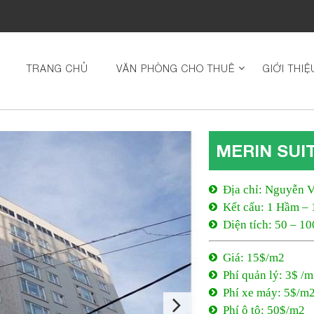
TRANG CHỦ
VĂN PHÒNG CHO THUÊ
GIỚI THIỆ
MERIN SUI
Địa chỉ: Nguyễn V
Kết cấu: 1 Hầm – 
Diện tích: 50 – 1
Giá: 15$/m2
Phí quản lý: 3$ /
Phí xe máy: 5$/m
Phí ô tô: 50$/m2