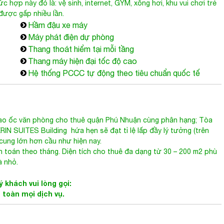
c hợp này đó là: vệ sinh, internet, GYM, xông hơi, khu vui chơi trẻ
được gấp nhiều lần.
Hầm đậu xe máy
Máy phát điện dự phòng
Thang thoát hiểm tại mỗi tầng
Thang máy hiện đại tốc độ cao
Hệ thống PCCC tự động theo tiêu chuẩn quốc tế
 cao ốc văn phòng cho thuê quận Phú Nhuận cùng phân hạng;
Tòa
RIN SUITES Building
hứa hẹn sẽ đạt tỉ lệ lấp đầy lý tưởng (trên
cung lớn hơn cầu như hiện nay.
h toán theo tháng. Diện tích cho thuê đa dạng từ 30 – 200 m2 phù
à nhỏ.
 khách vui lòng gọi:
n toàn mọi dịch vụ.