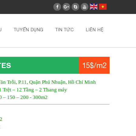
U
TUYỂN DỤNG
TIN TỨC
LIÊN HỆ
TES
15$/m2
ăn Trỗi, P.11, Quận Phú Nhuận, Hồ Chí Minh
1 Trệt – 12 Tầng – 2 Thang máy
00 – 150 – 200 - 300m2
m2
2