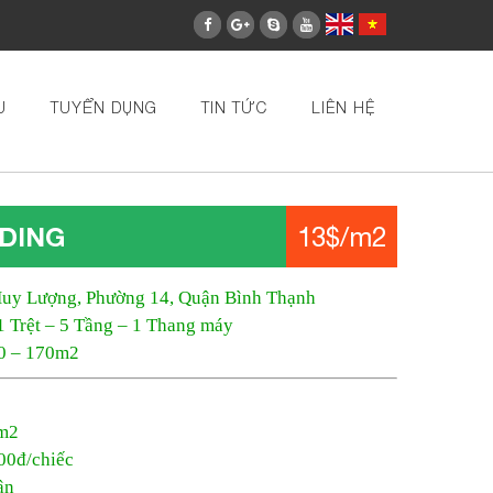
U
TUYỂN DỤNG
TIN TỨC
LIÊN HỆ
DING
13$/m2
Huy Lượng, Phường 14, Quận Bình Thạnh
1 Trệt – 5 Tầng – 1 Thang máy
40 – 170m2
/m2
00đ/chiếc
ận