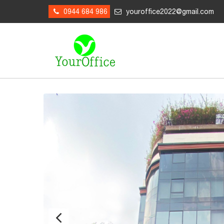
0944 684 986
youroffice2022@gmail.com