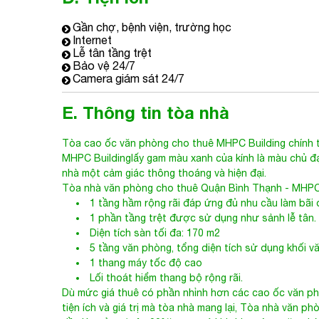
Gần chợ, bệnh viện, trường học
Internet
Lễ tân tầng trệt
Bảo vệ 24/7
Camera giám sát 24/7
E. Thông tin tòa nhà
Tòa cao ốc văn phòng cho thuê MHPC Building chính 
MHPC Building
lấy gam màu xanh của kính là màu chủ đ
nhà một cảm giác thông thoáng và hiện đại.
Tòa nhà văn phòng cho thuê Quận Bình Thạnh
- MHPC 
1 tầng hầm rộng rãi đáp ứng đủ nhu cầu làm bãi 
1 phần tầng trệt được sử dụng như sảnh lễ tân.
Diện tích sàn tối đa: 170 m2
5 tầng văn phòng, tổng diện tích sử dụng khối 
1 thang máy tốc độ cao
Lối thoát hiểm thang bộ rộng rãi.
Dù mức giá thuê có phần nhỉnh hơn các cao ốc văn ph
tiện ích và giá trị mà tòa nhà mang lại,
Tòa nhà văn phò
đầy lý tưởng (trên 90%) ngay cả khi thị trường văn ph