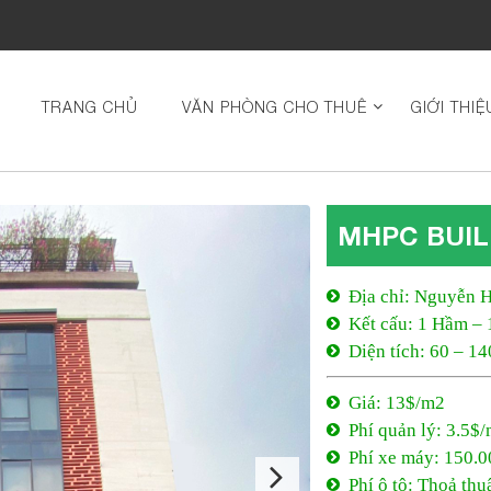
TRANG CHỦ
VĂN PHÒNG CHO THUÊ
GIỚI THIỆ
MHPC BUIL
Địa chỉ: Nguyễn 
Kết cấu: 1 Hầm – 
Diện tích: 60 – 1
Giá: 13$/m2
Phí quản lý: 3.5$
Phí xe máy: 150.0
Phí ô tô: Thoả thu