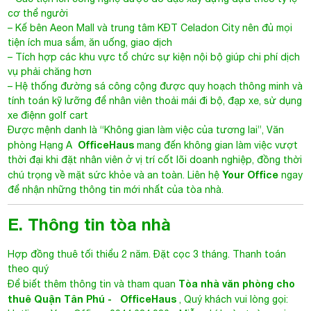
– Kế bên Aeon Mall và trung tâm KĐT Celadon City nên đủ mọi
tiện ích mua sắm, ăn uống, giao dịch
– Tích hợp các khu vực tổ chức sự kiện nội bộ giúp chi phí dịch
vụ phải chăng hơn
– Hệ thống đường sá công cộng được quy hoạch thông minh và
tính toán kỹ lưỡng để nhân viên thoải mái đi bộ, đạp xe, sử dụng
xe điệnn golf cart
Được mệnh danh là “Không gian làm việc của tương lai”,
Văn
OfficeHaus
phòng Hạng A
mang đến không gian làm việc vượt
thời đại khi đặt nhân viên ở vị trí cốt lõi doanh nghiệp, đồng thời
Your Office
chú trọng về mặt sức khỏe và an toàn. Liên hệ
ngay
để nhận những thông tin mới nhất của tòa nhà.
E. Thông tin tòa nhà
Hợp đồng thuê tối thiểu 2 năm. Đặt cọc 3 tháng. Thanh toán
theo quý
Tòa nhà văn phòng cho
Để biết thêm thông tin và tham quan
thuê Quận Tân Phú
-
OfficeHaus
, Quý khách vui lòng gọi:
Hotline – Your Office: 0944.684.986 - Miễn phí hoàn toàn mọi
dịch vụ.