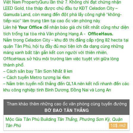
LEED Gold, tòa tháp được chủ đầu tư KĐT Celadon City –
Gamuda Land, còn mang đến đột phá lấy công nghệ “không-
tiếp-xúc” làm trung tâm tại cao ốc văn phòng này.
Your Office
Liên hệ
để nhận báo giá chi tiết nhất cũng như diện
OfficeHaus
.
tích trống tại tòa nhà
Văn phòng Hạng A
-
Nằm trong Celadon City – khu đô thị đẳng cấp rộng 82 hecta tại
quận Tân Phú, hội tụ đầy đủ mọi tiện ích đa dạng cùng những
mảng xanh bất tận gắn kết con người với thiên nhiên,
OfficeHaus sở hữu môi trường làm việc tuyệt vời giữa lòng
thành phố.
– Cách sân bay Tân Sơn Nhất 8 km
– Cách tuyến Metro tương lai 4km
– Nằm trên tuyến nối thẳng đến QL1A nên kết nối nhanh đến các
khu công nghiệp tỉnh Bình Dương, Đồng Nai và Long An
Tham khảo thêm những cao ốc văn phòng cùng tuyến đường
BỜ BAO TÂN THẮNG
Mộc Gia Tân Phú Building
Tân Thắng, Phường Sơn Kỳ, Quận
Tân Phú
10$ /m2