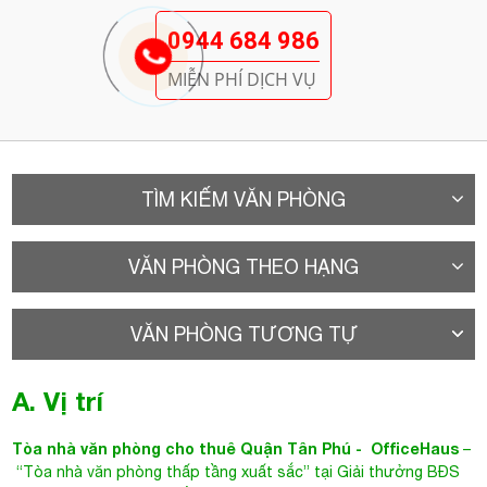
0944 684 986
MIỄN PHÍ DỊCH VỤ
TÌM KIẾM VĂN PHÒNG
VĂN PHÒNG THEO HẠNG
VĂN PHÒNG TƯƠNG TỰ
A. Vị trí
Tòa nhà văn phòng cho thuê Quận Tân Phú
- OfficeHaus
–
“Tòa nhà văn phòng thấp tầng xuất sắc” tại Giải thưởng BĐS
Việt Nam PropertyGuru lần thứ 7. Không chỉ đạt chứng nhận