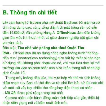
B. Thông tin chi tiết
Lấy cảm hứng từ trường phái mỹ thuật Bauhaus tối giản và có
tính ứng dụng cao, cùng tổng diện tích mặt bằng sàn có sẵn
OfficeHaus
đến 14.800m2,
Văn phòng Hạng A
đem đến không
gian làm việc linh hoạt nhất và giúp doanh nghiệp cắt giảm chi
phí vận hành.
Tòa nhà văn phòng cho thuê Quận Tân
Đặc biệt,
Phú
-
OfficeHaus đã áp dụng công nghệ thông minh “Không-
tiếp-xúc” (contactless technology) tức bất kỳ thiết bị nào bạn
sử dụng đều không phải chạm vào nó, với mục tiêu đem lại môi
trường làm việc an toàn nhất cho sức khỏe trong bối cảnh đại
dịch Covid-19:
– Thang máy không tiếp xúc, khu vực bếp và nhà vệ sinh không
điểm chạm tay. Bạn có thể đến và rời chỗ làm bất cứ lúc nào chỉ
với một cái vẫy tay, chiếc thẻ riêng hay điện thoại cá nhân.
– Mã QR được phủ rộng trong tòa nhà.
– Camera nhận diện hành động, màn hình tiếp xúc gần, thiết bị
nhận diện giọng nói và kiểm soát ánh mắt.