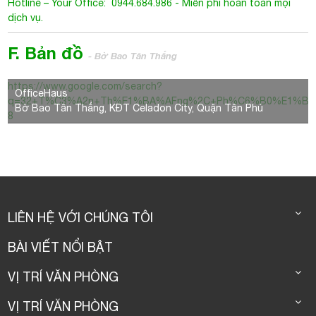
F. Bản đồ
- Bờ Bao Tân Thắng
https://www.google.com/search?
OfficeHaus
q=32+T%C3%A2n+Th%E1%BA%AFng%2C+Ph%C6%B0%E1%BB%
Bờ Bao Tân Thắng, KĐT Celadon City, Quận Tân Phú
8
LIÊN HỆ VỚI CHÚNG TÔI
BÀI VIẾT NỔI BẬT
VỊ TRÍ VĂN PHÒNG
VỊ TRÍ VĂN PHÒNG