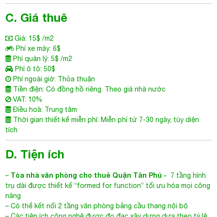
C. Giá thuê
Giá: 15$ /m2
Phí xe máy: 6$
Phí quản lý: 5$ /m2
Phí ô tô: 50$
Phí ngoài giờ: Thỏa thuận
Tiền điện: Có đồng hồ riêng. Theo giá nhà nước
VAT: 10%
Điều hoà: Trung tâm
Thời gian thiết kế miễn phí: Miễn phí từ 7-30 ngày, tùy diện
tích
D. Tiện ích
Tòa nhà văn phòng cho thuê Quận Tân Phú
-
–
7 tầng hình
trụ dài được thiết kế “formed for function” tối ưu hóa mọi công
năng
– Có thể kết nối 2 tầng văn phòng bằng cầu thang nội bộ
– Các tiện ích công nghệ được đo đạc xây dựng dựa theo tỷ lệ
cơ thể người