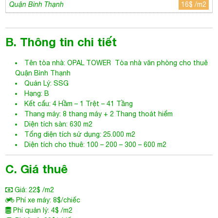
Kết cấu: 4 Hầm – 1 Trệt – 41 Tầng
Thang máy: 8 thang máy + 2 Thang thoát hiểm
Diện tích sàn: 630 m2
Tổng diện tích sử dụng: 25.000 m2
Diện tích cho thuê: 100 – 200 – 300 – 600 m2
C. Giá thuê
Giá: 22$ /m2
Phí xe máy: 8$/chiếc
Phí quản lý: 4$ /m2
Phí ô tô: 80$/chiếc
Phí ngoài giờ: Thoả thuận
Tiền điện: Có đồng hồ riêng. Theo giá nhà nước
VAT: 10%
Điều hoà: Trung tâm
Thời gian thiết kế miễn phí: Miễn phí từ 7-45 ngày, tùy diện
tích
D. Tiện ích