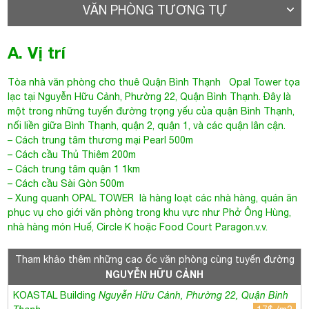
– Cách cầu Thủ Thiêm 200m
– Cách trung tâm quận 1 1km
– Cách cầu Sài Gòn 500m
– Xung quanh
OPAL TOWER
là hàng loạt các nhà hàng, quán ăn
phục vụ cho giới văn phòng trong khu vực như Phở Ông Hùng,
nhà hàng món Huế, Circle K hoặc Food Court Paragon.v.v.
Tham khảo thêm những cao ốc văn phòng cùng tuyến đường
NGUYỄN HỮU CẢNH
KOASTAL Building
Nguyễn Hữu Cảnh, Phường 22, Quận Bình
Thạnh
17$ /m2
Gia Kỳ Building
Nguyễn Hữu Cảnh, Phường 22, Quận Bình
Thạnh
18
VIETPEARL TOWER
Nguyễn Hữu Cảnh, Phường 22, Quận Bình
Thạnh
13$ /m2
G8 GOLDEN BUILDING
Nguyễn Hữu Cảnh, Phường 22, Quận
Bình Thạnh
15$ /m2
KOVA CENTER
Nguyễn Hữu Cảnh, Phường 22, Quận Bình