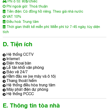
Hệ thống CCTV
Internet
Điện thoại bàn
Lễ tân khối văn phòng
Bảo vệ 24/7
Hầm đậu xe (xe máy và ô tô)
Thang thoát hiểm
Hệ thống điều hòa trung tâm
Máy phát điện dự phòng
Hệ thống PCCC
E. Thông tin tòa nhà
Tòa nhà văn phòng cho thuê Quận Bình Thạnh
Opal Tower. Tòa
nhà chính thức đi vào hoạt động năm 2020.
Văn phòng cho thuê
OPAL TOWER
được xếp hạng B, với kết
cấu hiện đại gồm:
4 tầng hầm rộng rãi đáp ứng đủ nhu cầu làm bãi đổ xe máy
và ô tô của toàn khối văn phòng.
41 Tầng được sử dụng làm văn phòng cho thuê. Diện tích
sàn tối đa hơn 25.000 m2
2 thang thoát hiểm – 8 thang máy