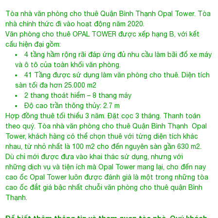
Độ cao trần thông thủy: 2.7 m
Hợp đồng thuê tối thiểu 3 năm. Đặt cọc 3 tháng. Thanh toán
theo quý.
Tòa nhà văn phòng cho thuê Quận Bình Thạnh
Opal
Tower, khách hàng có thể chọn thuê với từng diện tích khác
nhau, từ nhỏ nhất là 100 m2 cho đến nguyên sàn gần 630 m2.
Dù chỉ mới được đưa vào khai thác sử dụng, nhưng với
những dịch vụ và tiện ích mà Opal Tower mang lại, cho đến nay
cao ốc Opal Tower luôn được đánh giá là một trong những tòa
cao ốc đắt giá bậc nhất chuỗi văn phòng cho thuê quận Bình
Thạnh.
Để biết thêm thông tin và tham quan tòa nhà, Quý khách
vui lòng gọi:
Hotline – Your Office: 0944.684.986 -
Miễn phí hoàn toàn
mọi dịch vụ.
F. Bản đồ
- Nguyễn Hữu Cảnh
OPAL TOWER
92 Nguyễn Hữu Cảnh, Phường 22, Quận Bình Thạnh