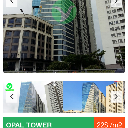
OPAL TOWER
22$ /m2
Địa chỉ: 92 Nguyễn Hữu Cảnh, Phường 22, Quận Bình
Thạnh
Kết cấu: 4 Hầm – 1 Trệt – 41 Tầng – 8 Thang máy
Diện tích: 100 – 200 – 300 – 600 m2
Giá: 22$ /m2
Phí quản lý: 4$ /m2