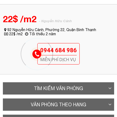
MIỄN PHÍ DỊCH VỤ
TÌM KIẾM VĂN PHÒNG
VĂN PHÒNG THEO HẠNG
VĂN PHÒNG TƯƠNG TỰ
A. Vị trí
Tòa nhà văn phòng cho thuê Quận Bình Thạnh
Opal Tower tọa
lạc tại
Nguyễn Hữu Cảnh
, Phường 22, Quận Bình Thạnh. Đây là
một trong những tuyến đường trọng yếu của quận Bình Thạnh,
nối liền giữa Bình Thạnh, quận 2, quận 1, và các quận lân cận.
– Cách trung tâm thương mại Pearl 500m