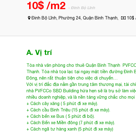
10$ /m2
- Đinh Bộ Lĩnh
Đinh Bộ Lĩnh, Phường 24, Quận Bình Thạnh,
10$ 
A. Vị trí
Tòa nhà văn phòng cho thuê Quận Bình Thạnh
PVFCCo
Thạnh. Tòa nhà tọa lạc tại ngay mặt tiền đường Đinh B
Đông, nên rất thuận tiện cho việc di chuyển…
Với vị trí đắc địa nằm gần trung tâm thương mại, tài c
nhà
PVFCCo SBD Building
hứa hẹn sẽ là trụ sở làm vi
nhiều doanh nghiệp, và là nền tảng vững chắc cho mọi
+ Cách cây xăng ( 5 phút đi xe máy).
+ Cách cầu Bình Triệu (15 phút đi xe máy).
+ Cách bến xe Bus ( 5 phút đi bộ).
+ Cách Bến xe Miền đông (7 phút đi xe máy).
+ Cách ngã tư hàng xanh (5 phút đi xe máy)