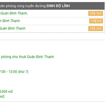
ĐINH BỘ LĨNH
văn phòng cùng tuyến đường
 Quận Bình Thạnh,
15$ /m2
n Bình Thạnh
10$/m2
 Quận Bình Thạnh
10$ /m2
 phòng cho thuê Quận Bình Thạnh
:00 - 12:00 (thứ 7)
3,500 m2
 m2