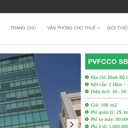
TRANG CHỦ
VĂN PHÒNG CHO THUÊ
GIỚI THIỆ
PVFCCO SB
Địa chỉ: Đinh Bộ 
Kết cấu: 2 Hầm – 
Diện tích: 30 - 50
Giá: 10$ /m2
Phí quản lý: 2$ /
Phí xe máy: 80.00
Phí ô tô: 1.000.00