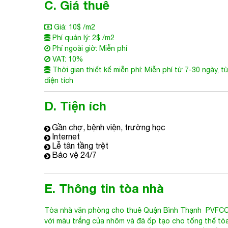
Giá: 10$ /m2
Phí quản lý: 2$ /m2
Phí ngoài giờ: Miễn phí
VAT: 10%
Thời gian thiết kế miễn phí: Miễn phí từ 7-30 ngày, t
diện tích
D. Tiện ích
Gần chợ, bệnh viện, trường học
Internet
Lễ tân tầng trệt
Bảo vệ 24/7
E. Thông tin tòa nhà
Tòa nhà văn phòng cho thuê Quận Bình Thạnh
PVFCCo 
với màu trắng của nhôm và đá ốp tạo cho tổng thể tòa
PVFCCo SBD Building
được xếp hạng C, với kết cấu n