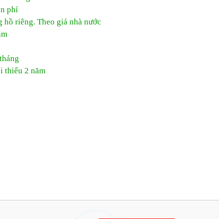
ễn phí
g hồ riêng. Theo giá nhà nước
âm
 tháng
i thiểu 2 năm