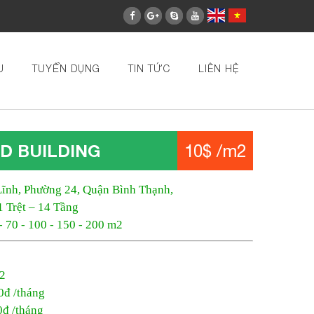
U
TUYỂN DỤNG
TIN TỨC
LIÊN HỆ
D BUILDING
10$ /m2
Lĩnh, Phường 24, Quận Bình Thạnh,
1 Trệt – 14 Tầng
 - 70 - 100 - 150 - 200 m2
m2
0đ /tháng
0đ /tháng