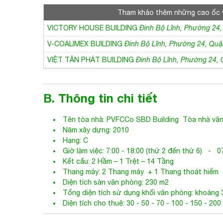
Tham khảo thêm những cao ốc 
VICTORY HOUSE BUILDING
Đinh Bộ Lĩnh, Phường 24,
V-COALIMEX BUILDING
Đinh Bộ Lĩnh, Phường 24, Quậ
VIỆT TÂN PHÁT BUILDING
Đinh Bộ Lĩnh, Phường 24,
B. Thông tin chi tiết
Tên tòa nhà:
PVFCCo SBD Building
Tòa nhà văn
Năm xây dựng: 2010
Hạng: C
Giờ làm việc: 7:00 - 18:00 (thứ 2 đến thứ 6) - 07
Kết cấu: 2 Hầm – 1 Trệt – 14 Tầng
Thang máy: 2 Thang máy + 1 Thang thoát hiểm
Diện tích sàn văn phòng: 230 m2
Tổng diện tích sử dụng khối văn phòng: khoảng 
Diện tích cho thuê: 30 - 50 - 70 - 100 - 150 - 200
C. Giá thuê