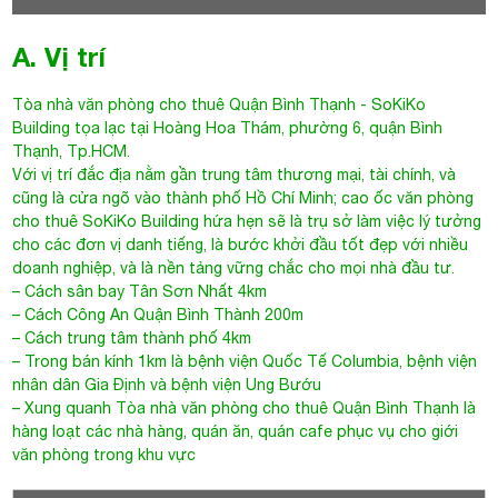
A. Vị trí
Tòa nhà văn phòng cho thuê Quận Bình Thạnh
-
SoKiKo
Building
tọa lạc tại
Hoàng Hoa Thám
, phường 6, quận Bình
Thạnh, Tp.HCM.
Với vị trí đắc địa nằm gần trung tâm thương mại, tài chính, và
cũng là cửa ngõ vào thành phố Hồ Chí Minh; cao ốc văn phòng
cho thuê SoKiKo Building hứa hẹn sẽ là trụ sở làm việc lý tưởng
cho các đơn vị danh tiếng, là bước khởi đầu tốt đẹp với nhiều
doanh nghiệp, và là nền tảng vững chắc cho mọi nhà đầu tư.
– Cách sân bay Tân Sơn Nhất 4km
– Cách Công An Quận Bình Thành 200m
– Cách trung tâm thành phố 4km
– Trong bán kính 1km là bệnh viện Quốc Tế Columbia, bệnh viện
nhân dân Gia Định và bệnh viện Ung Bướu
– Xung quanh
Tòa nhà văn phòng cho thuê Quận Bình Thạnh
là
hàng loạt các nhà hàng, quán ăn, quán cafe phục vụ cho giới
văn phòng trong khu vực