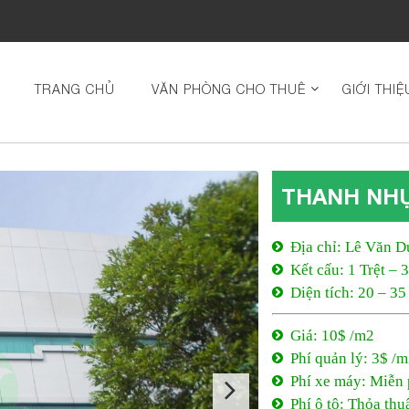
TRANG CHỦ
VĂN PHÒNG CHO THUÊ
GIỚI THIỆ
THANH NHỰ
Địa chỉ: Lê Văn D
Kết cấu: 1 Trệt – 
Diện tích: 20 – 3
Giá: 10$ /m2
Phí quản lý: 3$ /
Phí xe máy: Miễn 
Phí ô tô: Thỏa thu