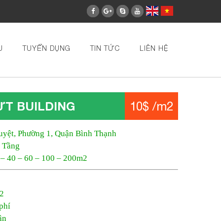
U
TUYỂN DỤNG
TIN TỨC
LIÊN HỆ
T BUILDING
10$ /m2
uyệt, Phường 1, Quận Bình Thạnh
3 Tầng
5 – 40 – 60 – 100 – 200m2
m2
phí
ận