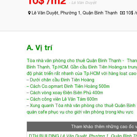
10$ /m2
- Lê Văn Duyệt
Lê Văn Duyệt, Phường 1, Quận Bình Thạnh
10$ /
A. Vị trí
Tòa nhà văn phòng cho thuê Quận Bình Thạnh
-
Than
Bình Thạnh, Tp.HCM. Gần cầu Đinh Tiên Hoàng,ra trung
độ phát triển rất nhanh của Tp.HCM với hàng loạt ca
– Dưới chân cầu Đinh Tiên Hoàng
– Cách Co.opmart Đinh Tiên Hoàng 500m
– Cách vòng xoay Điện Biên Phủ 400m
– Cách công viên Lê Văn Tám 600m
– Xung quanh
Tòa nhà văn phòng cho thuê Quận Bình
quán cafe phục vụ cho giới văn phòng trong khu vực
Tham khảo thêm những cao ốc 
DTH BUILDING
Lê Văn Duyệt, Phường 1, Quận Bình T