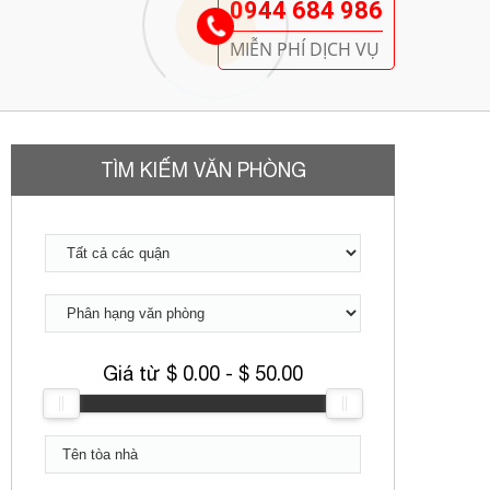
0944 684 986
MIỄN PHÍ DỊCH VỤ
TÌM KIẾM VĂN PHÒNG
Giá từ $
0.00
- $
50.00