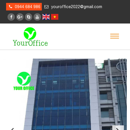
0944 684 986
youroffice2022@gmail.com