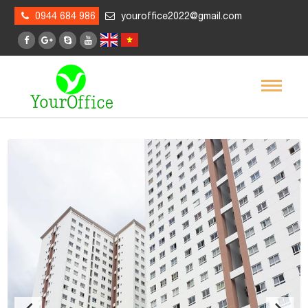
0944 684 986
youroffice2022@gmail.com