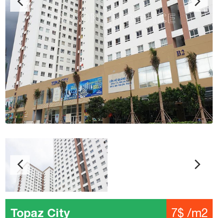
Topaz City
7$ /m2