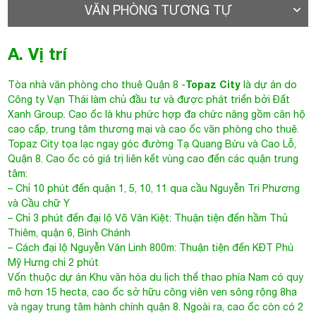
VĂN PHÒNG TƯƠNG TỰ
A. Vị trí
Topaz City
Tòa nhà văn phòng cho thuê Quận 8
-
là dự án do
Công ty Vạn Thái làm chủ đầu tư và được phát triển bởi Đất
Xanh Group. Cao ốc là khu phức hợp đa chức năng gồm căn hộ
cao cấp, trung tâm thương mại và cao ốc văn phòng cho thuê.
Topaz City
tọa lạc ngay góc đường Tạ Quang Bửu và Cao Lỗ,
Quận 8. Cao ốc có giá trị liên kết vùng cao đến các quận trung
tâm:
– Chỉ 10 phút đến quận 1, 5, 10, 11 qua cầu Nguyễn Tri Phương
và Cầu chữ Y
– Chỉ 3 phút đến đại lộ Võ Văn Kiệt: Thuận tiện đến hầm Thủ
Thiêm, quận 6, Bình Chánh
– Cách đại lộ Nguyễn Văn Linh 800m: Thuận tiện đến KĐT Phú
Mỹ Hưng chỉ 2 phút
Vốn thuộc dự án Khu văn hóa du lịch thể thao phía Nam có quy
mô hơn 15 hecta, cao ốc sở hữu công viên ven sông rộng 8ha
và ngay trung tâm hành chính quận 8. Ngoài ra, cao ốc còn có 2