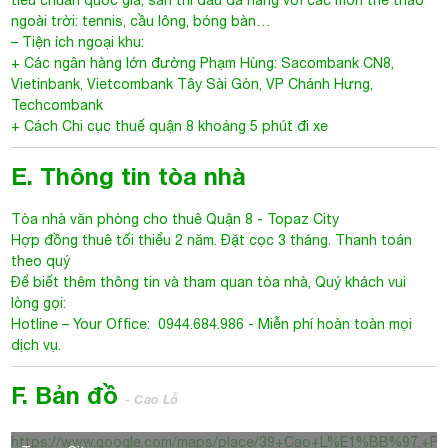
tiêu chuẩn quốc gia, sân thi đấu đa năng với các môn thể thao
ngoài trời: tennis, cầu lông, bóng bàn…
– Tiện ích ngoại khu:
+ Các ngân hàng lớn đường Phạm Hùng: Sacombank CN8,
Vietinbank, Vietcombank Tây Sài Gòn, VP Chánh Hưng,
Techcombank
+ Cách Chi cục thuế quận 8 khoảng 5 phút đi xe
E. Thông tin tòa nhà
Tòa nhà văn phòng cho thuê Quận 8
-
Topaz City
Hợp đồng thuê tối thiểu 2 năm. Đặt cọc 3 tháng. Thanh toán
theo quý
Để biết thêm thông tin và tham quan tòa nhà, Quý khách vui
lòng gọi:
Hotline – Your Office: 0944.684.986 - Miễn phí hoàn toàn mọi
dịch vụ.
F. Bản đồ
- Cao Lỗ
https://www.google.com/maps/place/39+Cao+L%E1%BB%97