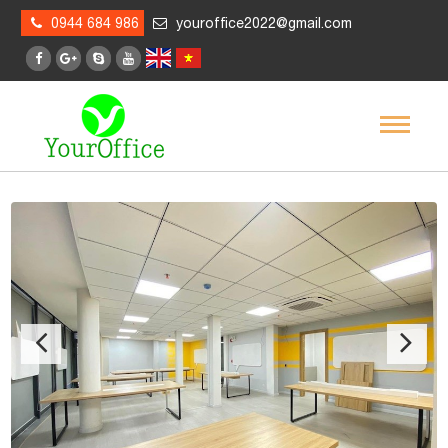
0944 684 986
youroffice2022@gmail.com