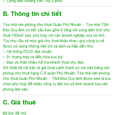
– Công viên Hoàng Văn Thụ 5 phút
B. Thông tin chi tiết
Tòa nhà văn phòng cho thuê Quận Phú Nhuận
- Tòa nhà
TSA
Đào Duy Anh
có kết cấu bao gồm 6 tầng nổi cùng diện tích cho
thuê 100m2/ sàn, phù hợp với các doanh nghiệp vừa và nhỏ.
Tùy nhu cầu và mức giá cho thuê khác nhau, quý công ty sẽ
được sử dụng những tiện ích và dịch vụ hấp dẫn như:
– Hệ thống PCCC đạt chuẩn
– 01 thang máy và điều hòa cục bộ
– Bảo vệ thân thiện, hỗ trợ khách thuê chu đáo
Với thiết kế nổi bật và giá thuê cạnh tranh so với mặt bằng văn
phòng cho thuê hạng C ở quận Phú Nhuận,
Tòa nhà văn phòng
cho thuê Quận Phú Nhuận
- TSA Đào Duy Anh được xem là lựa
chọn phù hợp để nhiều công ty đặt trụ sở kinh doanh hay văn
phòng làm việc.
C. Giá thuê
Giá: 9$ /m2