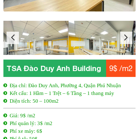
TSA Đào Duy Anh Building
9$ /m2
Địa chỉ: Đào Duy Anh, Phường 4, Quận Phú Nhuận
Kết cấu: 1 Hầm – 1 Trệt – 6 Tầng – 1 thang máy
Diện tích: 50 – 100m2
Giá: 9$ /m2
Phí quản lý: 3$ /m2
Phí xe máy: 6$
Phí ô tô: 50$