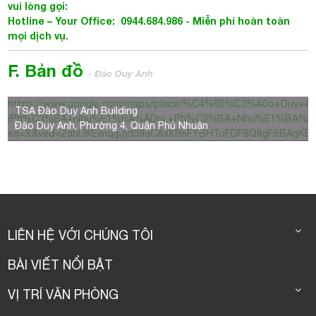
vui lòng gọi:
Hotline – Your Office: 0944.684.986 - Miễn phí hoàn toàn
mọi dịch vụ.
F. Bản đồ
- Đào Duy Anh
https://www.google.com/maps/place/%C4%90%C3%A0o+Duy
TSA Đào Duy Anh Building
(Ph%C3%BA+Nhu%E1%BA%ADn),+Ph%C3%BA+Nhu%E1%BA%ADn,
Đào Duy Anh, Phường 4, Quận Phú Nhuận
sa=X&ved=2ahUKEwiqgJjd09aCAxXRsFYBHTuFDF8Q8gF6BAgKE
LIÊN HỆ VỚI CHÚNG TÔI
BÀI VIẾT NỔI BẬT
VỊ TRÍ VĂN PHÒNG