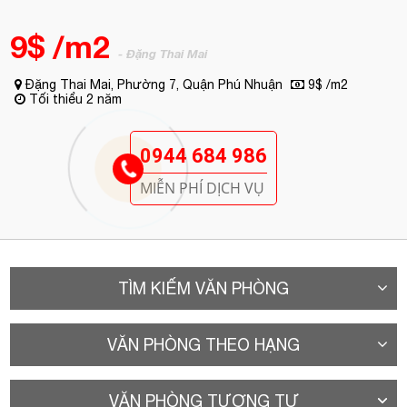
0944 684 986
MIỄN PHÍ DỊCH VỤ
TÌM KIẾM VĂN PHÒNG
VĂN PHÒNG THEO HẠNG
VĂN PHÒNG TƯƠNG TỰ
A. Vị trí
Cao ốc cho thuê văn phòng
Vạn Lợi Building
(tên khác: VTC
Building) tọa lạc tại đường
Đặng Thai Mai
, Phường 7, Quận Phú
Nhuận, Tp.HCM. Tòa nhà nằm trong “khu đất vàng” của Phú