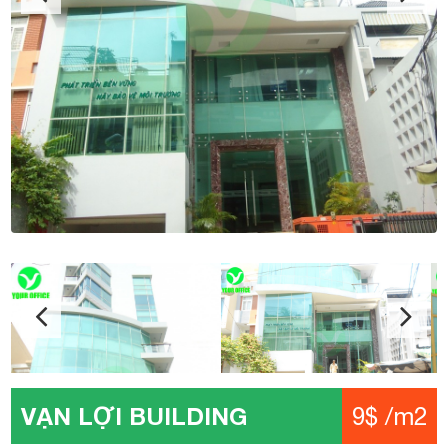
VẠN LỢI BUILDING
9$ /m2
Địa chỉ: Đặng Thai Mai, Phường 7, Quận Phú Nhuận
Kết cấu: 1 Hầm – 1 Trệt – 1 Lửng – 7 Tầng – 2 Thang
máy
Diện tích: 30 – 50 – 100 – 140 m2
Giá: 9$ /m2