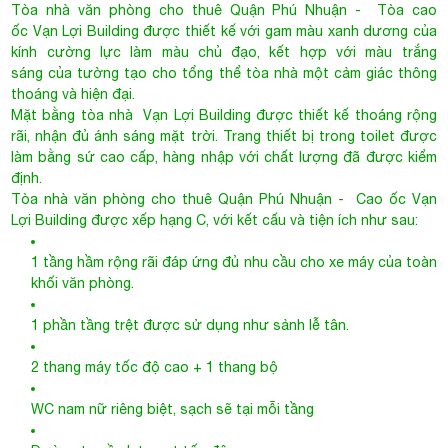
làm bằng sứ cao cấp, hàng nhập với chất lượng đã được kiểm
định.
Tòa nhà văn phòng cho thuê Quận Phú Nhuận
- Cao ốc Vạn
Lợi Building được xếp hạng C, với kết cấu và tiện ích như sau:
1 tầng hầm rộng rãi đáp ứng đủ nhu cầu cho xe máy của toàn
khối văn phòng.
1 phần tầng trệt được sử dụng như sảnh lễ tân.
2 thang máy tốc độ cao + 1 thang bộ
WC nam nữ riêng biệt, sạch sẽ tại mỗi tầng
Đường truyền Internet tốc độ cao.
Dịch vụ dọn vệ sinh văn phòng.
Hệ thống báo cháy và PCCC
Nhân viên bảo vệ và lễ tân chu đáo, tận tình.
Với mức giá thuê khá cạnh tranh khi so sánh với các cao ốc văn