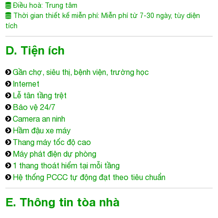
Internet
Lễ tân tầng trệt
Bảo vệ 24/7
Camera an ninh
Hầm đậu xe máy
Thang máy tốc độ cao
Máy phát điện dự phòng
1 thang thoát hiểm tại mỗi tầng
Hệ thống PCCC tự động đạt theo tiêu chuẩn
E. Thông tin tòa nhà
Tòa nhà văn phòng cho thuê Quận Phú Nhuận
- Tòa cao
ốc Vạn Lợi Building được thiết kế với gam màu xanh dương của
kính cường lực làm màu chủ đạo, kết hợp với màu trắng
sáng của tường tạo cho tổng thể tòa nhà một cảm giác thông
thoáng và hiện đại.
Mặt bằng tòa nhà
Vạn Lợi Building
được thiết kế thoáng rộng
rãi, nhận đủ ánh sáng mặt trời. Trang thiết bị trong toilet được