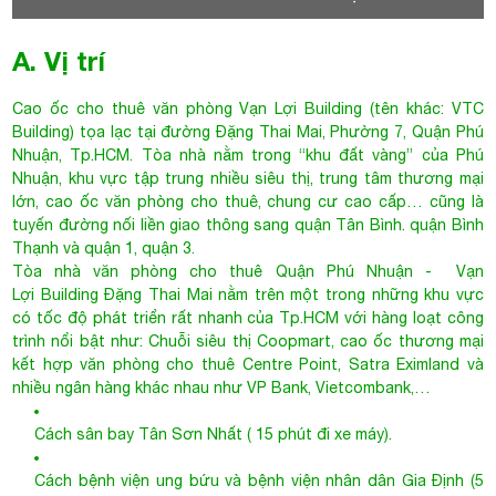
Nhuận, khu vực tập trung nhiều siêu thị, trung tâm thương mại
lớn, cao ốc văn phòng cho thuê, chung cư cao cấp… cũng là
tuyến đường nối liền giao thông sang quận Tân Bình. quận Bình
Thạnh và quận 1, quận 3.
Tòa nhà văn phòng cho thuê Quận Phú Nhuận
- Vạn
Lợi Building Đặng Thai Mai nằm trên một trong những khu vực
có tốc độ phát triển rất nhanh của Tp.HCM với hàng loạt công
trình nổi bật như: Chuỗi siêu thị Coopmart, cao ốc thương mại
kết hợp văn phòng cho thuê Centre Point, Satra Eximland và
nhiều ngân hàng khác nhau như VP Bank, Vietcombank,…
Cách sân bay Tân Sơn Nhất ( 15 phút đi xe máy).
Cách bệnh viện ung bứu và bệnh viện nhân dân Gia Định (5
phút đi xe máy).
Cách bến xe Bus (3 phút đi bộ).
Cách cây xăng (3 phút đi bộ).
Cách chợ Bà Chiểu (5 phút đi xe máy).