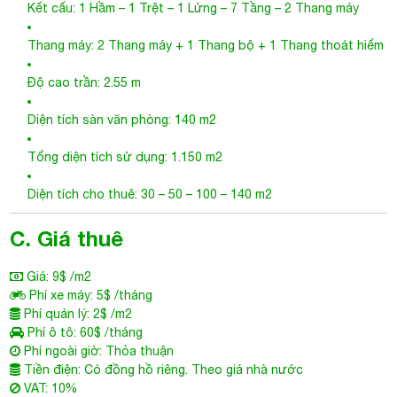
Tổng diện tích sử dụng: 1.150 m2
Diện tích cho thuê: 30 – 50 – 100 – 140 m2
C. Giá thuê
Giá: 9$ /m2
Phí xe máy: 5$ /tháng
Phí quản lý: 2$ /m2
Phí ô tô: 60$ /tháng
Phí ngoài giờ: Thỏa thuận
Tiền điện: Có đồng hồ riêng. Theo giá nhà nước
VAT: 10%
Điều hoà: Trung tâm
Thời gian thiết kế miễn phí: Miễn phí từ 7-30 ngày, tùy diện
tích
D. Tiện ích
Gần chợ, siêu thị, bệnh viện, trường học