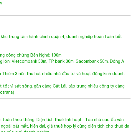
khu trung tâm hành chính quận 4, doanh nghiệp hoàn toàn tiết
òng công chứng Bến Nghé: 100m
àng lớn: Vietcombank 50m, TP bank 30m, Sacombank 50m, Đông Á
Thiêm 3 nên thu hút nhiều nhà đầu tư và hoạt động kinh doanh
t tốt vì sát sông, gần cảng Cát Lái, tập trung nhiều công ty cảng
Sotrans)
 toán theo tháng. Diện tích thuê linh hoạt .
Tòa nhà cao ốc văn
 ngoài bắt mắt, hiện đại, giá thuê hợp lý cùng diện tích cho thuê đa
ng của quý doanh nghiệp.
, Quý khách vui lòng gọi:
n Đông Building