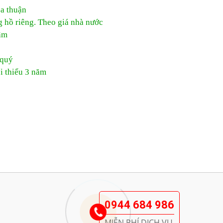
ỏa thuận
g hồ riêng. Theo giá nhà nước
âm
 quý
i thiểu 3 năm
0944 684 986
MIỄN PHÍ DỊCH VỤ