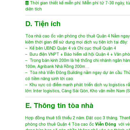
D. Tiện ích
Tòa nhà cao ốc văn phòng cho thuê Quận 4
Nằm ngay 
kiệm thời gian để sử dụng mọi dịch vụ tiện ích tại đây:
– Kế bên UBND Quận 4 và Chi cục thuế Quận 4
– Bưu điện VNPT + Bảo hiểm xã hội Quận 4 + Văn ph
– Trong bán kính 200m là hệ thống chi nhánh ngân h
100m, Agribank Nhà Rồng 200m…
– Tòa nhà
Viễn Đông Building
nằm ngay dự án cầu Thủ 
có tiềm năng sinh lời cao
– Khu vực có điểm mạnh phát triển dịch vụ logistics rấ
lớn: Inter logistics, Cảng Sài Gòn, Kho vận miền Nam (
E. Thông tin tòa nhà
Hợp đồng thuê tối thiểu 2 năm. Đặt cọc 3 tháng. Thanh
Viễn Đông
phòng cho thuê Quận 4
Tòa cao ốc
với vẻ
dạng hứa hẹn sẽ góp phần không nhỏ vào sự thành cô
Để biết thêm thông tin và tham quan tòa nhà
Viễ