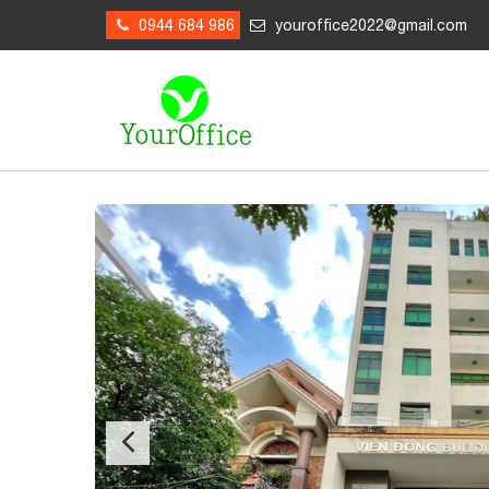
0944 684 986
youroffice2022@gmail.com