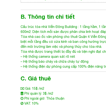
B. Thông tin chi tiết
Cấu trúc tòa nhà
Viễn Đông Building
: 1 tầng hầm, 1 tần
600m2. Diện tích mỗi sàn được phân chia linh hoạt đá
Tòa nhà cao ốc văn phòng cho thuê Quận 4
Viễn Đông 
biệt mỗi tầng đều có cửa kính và ban công hướng trực
đến môi trường làm việc và phong thủy cho tòa nhà.
Tòa nhà được trang thiết bị đầy đủ và tiện nghi đạt 
– Hệ thống camera quan sát rõ nét
– Hệ thống báo cháy và chữa cháy tự động
– Hệ thống điện dự phòng cung cấp 100% điện năng tr
C. Giá thuê
Giá: 15$ /m2
Phí quản lý: 3$ /m2
Phí ngoài giờ: Thỏa thuận
VAT: 10%
Thời gian thiết kế miễn phí: Miễn phí từ 7-30 ngày, t
diện tích