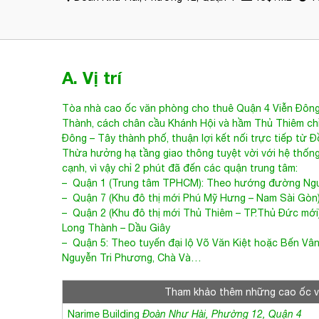
A. Vị trí
Tòa nhà cao ốc văn phòng cho thuê Quận 4
Viễn Đông
Thành, cách chân cầu Khánh Hội và hầm Thủ Thiêm chỉ 
Đông – Tây thành phố, thuận lợi kết nối trực tiếp từ 
Thừa hưởng hạ tầng giao thông tuyệt vời với hệ thống 
cạnh, vì vậy chỉ 2 phút đã đến các quận trung tâm:
– Quận 1 (Trung tâm TPHCM): Theo hướng đường Ngu
– Quận 7 (Khu đô thị mới Phú Mỹ Hưng – Nam Sài Gòn
– Quận 2 (Khu đô thị mới Thủ Thiêm – TP.Thủ Đức mới
Long Thành – Dầu Giây
– Quận 5: Theo tuyến đại lộ Võ Văn Kiệt hoặc Bến Vâ
Nguyễn Tri Phương, Chà Và…
Tham khảo thêm những cao ốc 
Narime Building
Đoàn Như Hài, Phường 12, Quận 4