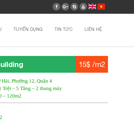
U
TUYỂN DỤNG
TIN TỨC
LIÊN HỆ
uilding
15$ /m2
 Hài, Phường 12, Quận 4
1 Trệt – 5 Tầng – 2 thang máy
00 – 120m2
m2