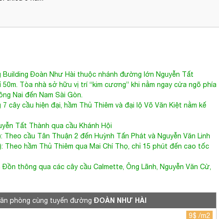
 Building
Đoàn Như Hài
thuộc nhánh đường lớn Nguyễn Tất
50m. Tòa nhà sở hữu vị trí “kim cương” khi nằm ngay cửa ngõ phía
Đồng Nai đến Nam Sài Gòn.
7 cây cầu hiện đại, hầm Thủ Thiêm và đại lộ Võ Văn Kiệt nằm kế
yễn Tất Thành qua cầu Khánh Hội
): Theo cầu Tân Thuận 2 đến Huỳnh Tấn Phát và Nguyễn Văn Linh
): Theo hầm Thủ Thiêm qua Mai Chí Thọ, chỉ 15 phút đến cao tốc
n Đồn thông qua các cây cầu Calmette, Ông Lãnh, Nguyễn Văn Cừ,
ĐOÀN NHƯ HÀI
văn phòng cùng tuyến đường
9$ /m2