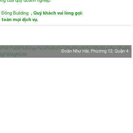
n toàn mọi dịch vụ.
C6%B0%E1%BB%9Dng+%C4%90o%C3%A0n+Nh%C6%B0+H%C3%A0i,+
Đoàn Như Hài, Phường 12, Quận 4
8gF6BAgKEAA