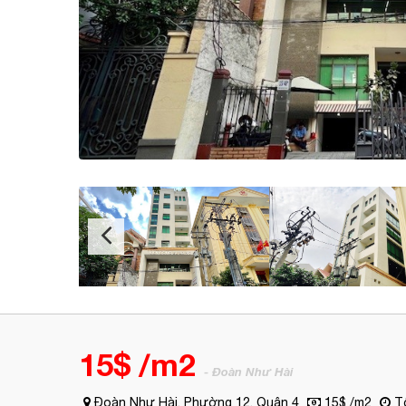
15$ /m2
- Đoàn Như Hài
Đoàn Như Hài, Phường 12, Quận 4
15$ /m2
Tố