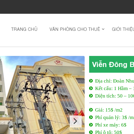
TRANG CHỦ
VĂN PHÒNG CHO THUÊ
GIỚI THIỆ
Viễn Đông B
Địa chỉ: Đoàn Như
Kết cấu: 1 Hầm – 
Diện tích: 50 – 1
Giá: 15$ /m2
Phí quản lý: 3$ /
Phí xe máy: 6$
Phí ô tô: 50$