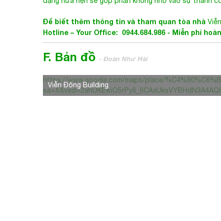
Hotline – Your Office: 0944.684.986 - Miễn phí hoà
F. Bản đồ
- Đoàn Như Hài
https://www.google.com/maps/place/%C4%90%
Viễn Đông Building
sa=X&ved=2ahUKEwiO5rPy6_6CAxUksVYBHdN3A4AQ