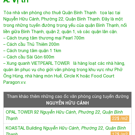
Tòa nhà văn phòng cho thuê Quận Bình Thạnh
tọa lạc tại
Nguyễn Hữu Cảnh
, Phường 22, Quận Bình Thạnh. Đây là một
trong những tuyến đường trọng yếu của quận Bình Thạnh, nối
liền giữa Bình Thạnh, quận 2, quận 1, và các quận lân cận.
– Cách trung tâm thương mại Pearl 700m
– Cách cầu Thủ Thiêm 200m
– Cách trung tâm quận 1 1km
– Cách cầu Sài Gòn 600m
– Xung quanh
VIETPEARL TOWER
là hàng loạt các nhà hàng,
quán ăn phục vụ cho giới văn phòng trong khu vực như Phở
Ông Hùng, nhà hàng món Huế, Circle K hoặc Food Court
Paragon.v.v.
Tham khảo thêm những cao ốc văn phòng cùng tuyến đường
NGUYỄN HỮU CẢNH
OPAL TOWER
92 Nguyễn Hữu Cảnh, Phường 22, Quận Bình
Thạnh
22$ /m2
KOASTAL Building
Nguyễn Hữu Cảnh, Phường 22, Quận Bình
Thạnh
17$ /m2