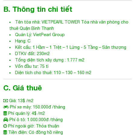
B. Thông tin chi tiết
Tên tòa nhà:
VIETPEARL TOWER
Tòa nhà văn phòng cho
thuê Quận Bình Thạnh
Quản Lý: VietPearl Group
Hạng: C
Kết cấu: 1 Hầm – 1 Trệt – 1 Lửng - 5 Tầng – Sân thượng
DTKV đất: 230m2
Tổng diện tích xây dựng : 1.777 m2
Vốn đầu tư: 75 tỉ
Diện tích cho thuê: 110 – 130 – 160 m2
C. Giá thuê
Giá: 13$ /m2
Phí xe máy: 150.000đ /tháng
Phí quản lý: 4$ /m2
Phí ô tô: 1.000.000đ /tháng
Phí ngoài giờ: Thỏa thuận
Tiền điện: Có đồng hồ riêng