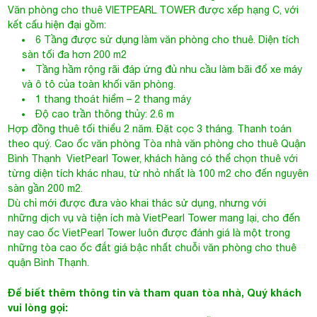
Văn phòng cho thuê
VIETPEARL TOWER
được xếp hạng C, với
kết cấu hiện đại gồm:
6 Tầng được sử dụng làm văn phòng cho thuê. Diện tích
sàn tối đa hơn 200 m2
Tầng hầm rộng rãi đáp ứng đủ nhu cầu làm bãi đổ xe máy
và ô tô của toàn khối văn phòng.
1 thang thoát hiểm – 2 thang máy
Độ cao trần thông thủy: 2.6 m
Hợp đồng thuê tối thiểu 2 năm. Đặt cọc 3 tháng. Thanh toán
theo quý. Cao ốc văn phòng
Tòa nhà văn phòng cho thuê Quận
Bình Thạnh
VietPearl Tower, khách hàng có thể chọn thuê với
từng diện tích khác nhau, từ nhỏ nhất là 100 m2 cho đến nguyên
sàn gần 200 m2.
Dù chỉ mới được đưa vào khai thác sử dụng, nhưng với
những dịch vụ và tiện ích mà VietPearl Tower mang lại, cho đến
nay cao ốc VietPearl Tower luôn được đánh giá là một trong
những tòa cao ốc đắt giá bậc nhất chuỗi văn phòng cho thuê
quận Bình Thạnh.
Để biết thêm thông tin và tham quan tòa nhà, Quý khách
vui lòng gọi: