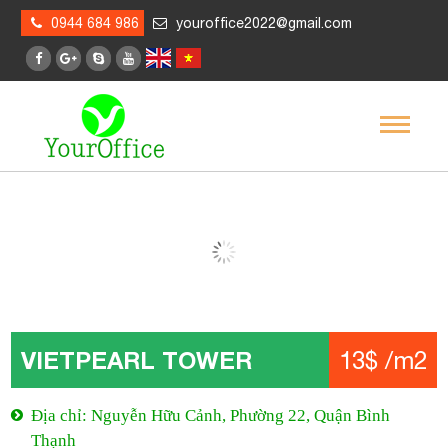
0944 684 986
youroffice2022@gmail.com
VIETPEARL TOWER
13$ /m2
Địa chỉ: Nguyễn Hữu Cảnh, Phường 22, Quận Bình
Thạnh