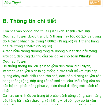
Bình Thạnh
8$/m2
B. Thông tin chi tiết
Whisky
Tòa nhà văn phòng cho thuê Quận Bình Thạnh
-
Cognac Tower
được trang bị 5 thang máy tốc độ 2,5m/s trong
đó 4 thang khách tải trọng 1.000kg (13 người) và 1 thang hàng
hóa tải trọng 1.150kg (15 người).
4 tầng hầm thông thoáng rộng rãi không bị bất tiện bởi mạng
Whisky
lưới cột, đáp ứng đủ nhu cầu bãi đổ xe cho toàn
Cognac Tower
Hệ thống thông tin liên lạc bao gồm đện thoại hữu tuyến,
internet và truyền hình là hệ thống được thiết kế với trục cáp
quang chạy suốt chiều cao tòa nhà, đảm bảo đường truyền tốt,
băng thông rộng, đáp ứng tất cả mọi nhu cầu. Mỗi tầng đều có
các bộ thu phát sóng phục vụ điện thoại di động một cách tốt
nhất.
Camera an ninh được trang bị ở các sảnh công cộng, sảnh tầng,
các tầng hầm, sân thượng, và những vị trí có nguy cơ bị xâm