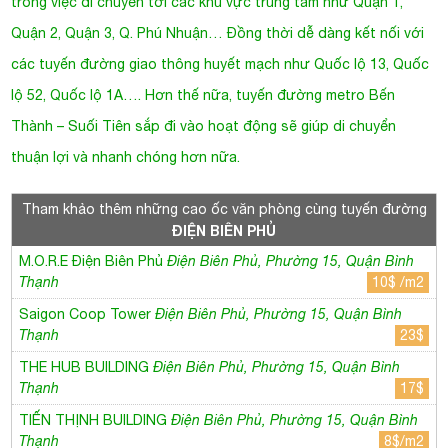
trong việc di chuyển tới các khu vực trung tâm như Quận 1,
Quận 2, Quận 3, Q. Phú Nhuận… Đồng thời dễ dàng kết nối với
các tuyến đường giao thông huyết mạch như Quốc lộ 13, Quốc
lộ 52, Quốc lộ 1A…. Hơn thế nữa, tuyến đường metro Bến
Thành – Suối Tiên sắp đi vào hoạt động sẽ giúp di chuyển
thuận lợi và nhanh chóng hơn nữa.
Tham khảo thêm những cao ốc văn phòng cùng tuyến đường
ĐIỆN BIÊN PHỦ
M.O.R.E Điện Biên Phủ
Điện Biên Phủ, Phường 15, Quận Bình
Thạnh
10$ /m2
Saigon Coop Tower
Điện Biên Phủ, Phường 15, Quận Bình
Thạnh
23$
THE HUB BUILDING
Điện Biên Phủ, Phường 15, Quận Bình
Thạnh
17$
TIẾN THỊNH BUILDING
Điện Biên Phủ, Phường 15, Quận Bình
Thạnh
8$/m2