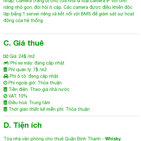
nhập. Camera trang bị cho tòa nhà là loại camera IP với tính
năng nhỏ gọn, đòi hỏi ít cáp. Các camera được điều khiển độc
lập bằng 1 server riêng và kết nối với BMS để giám sát sự hoạt
động của hệ thống.
C. Giá thuê
Giá: 24$ /m2
Phí xe máy: đang cập nhật
Phí quản lý: 7$ /m2
Phí ô tô: đang cập nhật
Phí ngoài giờ: Thỏa thuận
Tiền điện: Theo giá nhà nước
VAT: 10%
Điều hoà: Trung tâm
Thời gian thiết kế miễn phí: Thỏa thuận
D. Tiện ích
Whisky
Tòa nhà văn phòng cho thuê Quận Bình Thạnh
-