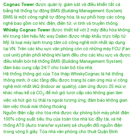
Cognac Tower
được quản lý, giám sát và điều khiển tất cả
bằng hệ thống tự động BMS (Building Management System).
BMS là một công nghệ tự động hóa, là sự phối hợp các công
nghệ bao gồm cơ khí, điện, điện tử, vi tính và truyền thông.
Whisky Cognac Tower
được thiết kế với 2 máy điều hòa không
khí trung tâm hiệu Mc way Daikin được nhập khẩu trực tiếp từ
Mỹ, là loại máy lạnh trung tâm có công nghệ mới nhất áp dụng
tại VN. Trên các khu vực văn phòng còn có những máy FCU (Fan
coil unit) phân phối không khí lạnh đều cho các khu vực và được
điều khiển bởi hệ thống BMS (Building Management System)
đảm bảo cung cấp 24/7 cho toàn bộ tòa nhà.
Hệ thống thông gió của Tòa tháp WhiskyCognac là hệ thống
thông minh, ở các tầng đều được trang bị cảm ứng mùi vị công
nghệ mới nhất IAQ (Indoor air quality), cảm ứng được 25 mùi vị
khác nhau kể cả CO
để mở gió tươi cấp vào không gian làm
2
việc và hút gió tù thải ra ngoài tương ứng, đảm bảo không gian
làm việc thoải mái thông thoáng
Nguồn điện cấp cho tòa nhà được dự phòng bởi máy phát điện
100% công suất tiêu thụ của toàn tòa nhà lúc đầy tải, và hệ
thống ATS (Auto transfer system) sẽ chuyển đổi nguồn điện
trong vòng 5 giây.
Tòa nhà văn phòng cho thuê Quận Bình