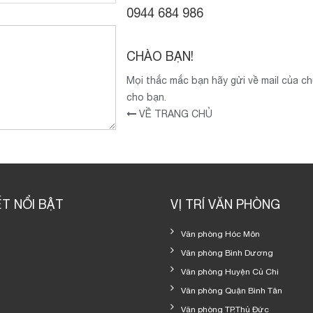
0944 684 986
CHÀO BẠN!
Mọi thắc mắc bạn hãy gửi về mail của c
cho bạn.
VỀ TRANG CHỦ
ẾT NỔI BẬT
VỊ TRÍ VĂN PHÒNG
Văn phòng Hóc Môn
Văn phòng Bình Dương
Văn phòng Huyện Củ Chi
Văn phòng Quận Bình Tân
Văn phòng TP.Thủ Đức