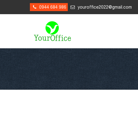
0944 684 986
youroffice2022@gmail.com